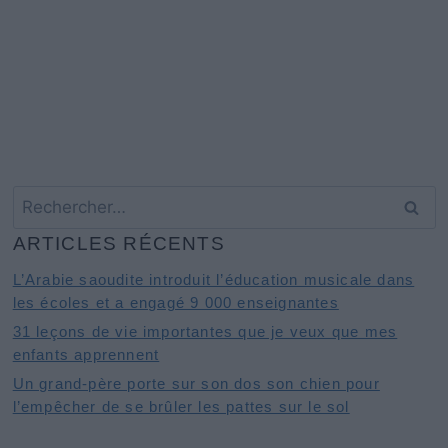
Rechercher :
ARTICLES RÉCENTS
L’Arabie saoudite introduit l’éducation musicale dans
les écoles et a engagé 9 000 enseignantes
31 leçons de vie importantes que je veux que mes
enfants apprennent
Un grand-père porte sur son dos son chien pour
l’empêcher de se brûler les pattes sur le sol