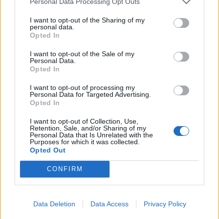
Personal Data Processing Opt Outs
I want to opt-out of the Sharing of my
personal data.
Les directives actuelles sur l’activité physique pour
Opted In
tous les adultes recommandent au moins 150
I want to opt-out of the Sale of my
minutes hebdomadaires d’activité aérobique
Personal Data.
Opted In
d’intensité modérée, ou un minimum de 75 minutes
d’activité aérobique de forte intensité.
I want to opt-out of processing my
Personal Data for Targeted Advertising.
Opted In
Il est également recommandé à tous les adultes de
I want to opt-out of Collection, Use,
pratiquer des activités qui font travailler tous les
Retention, Sale, and/or Sharing of my
Personal Data that Is Unrelated with the
principaux groupes musculaires. Pourtant, si
Purposes for which it was collected.
Opted Out
l’exercice d’aérobie est systématiquement associé à
une diminution du risque de décès, on ne sait pas si
CONFIRM
l’exercice avec des poids et haltères peut avoir des
effets similaires.
Data Deletion
Data Access
Privacy Policy