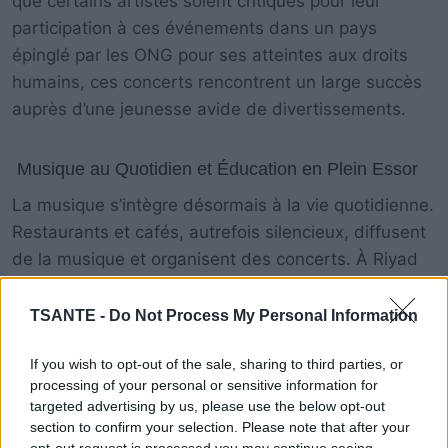
que certains artistes soient critiqués pour leur
participation à ces événements dans un pays
épinglé par les ONG pour ses atteintes aux droits
humains, ces concerts rencontrent un large succès
auprès d’une jeunesse avide de divertissements.
Musique au Quotidien et Éducation en Plein Essor
La musique s’intègre désormais à la vie quotidienne.
Restaurants et cafés, autrefois silencieux, diffusent
de la musique et organisent des concerts. À Riyad
et Djeddah, cinq écoles de musique ont ouvert
récemment, attirant aussi bien des enfants que des
TSANTE -
Do Not Process My Personal Information
adultes.
If you wish to opt-out of the sale, sharing to third parties, or
processing of your personal or sensitive information for
targeted advertising by us, please use the below opt-out
section to confirm your selection. Please note that after your