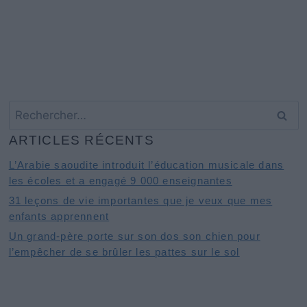
Rechercher :
ARTICLES RÉCENTS
L’Arabie saoudite introduit l’éducation musicale dans
les écoles et a engagé 9 000 enseignantes
31 leçons de vie importantes que je veux que mes
enfants apprennent
Un grand-père porte sur son dos son chien pour
l’empêcher de se brûler les pattes sur le sol