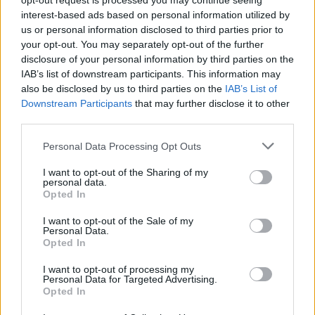
opt-out request is processed you may continue seeing
interest-based ads based on personal information utilized by
us or personal information disclosed to third parties prior to
your opt-out. You may separately opt-out of the further
disclosure of your personal information by third parties on the
IAB’s list of downstream participants. This information may
also be disclosed by us to third parties on the
IAB’s List of
Downstream Participants
that may further disclose it to other
third parties.
Personal Data Processing Opt Outs
I want to opt-out of the Sharing of my
personal data.
Opted In
I want to opt-out of the Sale of my
Personal Data.
Opted In
I want to opt-out of processing my
Personal Data for Targeted Advertising.
Wajdan Hajji, 28 ans, illustre cette évolution. Après
Opted In
avoir tenté d’apprendre seule la guitare sur