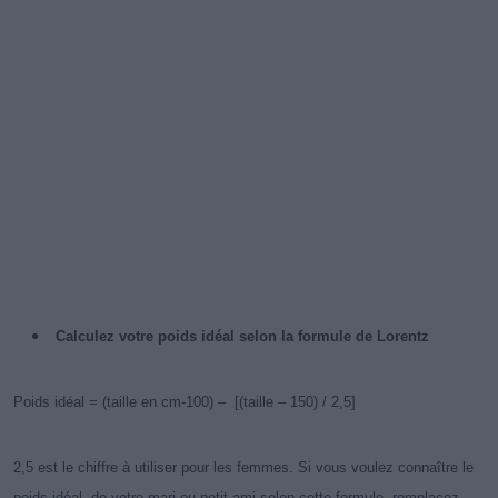
Calculez votre poids idéal selon la formule de Lorentz
Poids idéal = (taille en cm-100) – [(taille – 150) / 2,5]
2,5 est le chiffre à utiliser pour les femmes. Si vous voulez connaître le
poids idéal de votre mari ou petit ami selon cette formule, remplacez