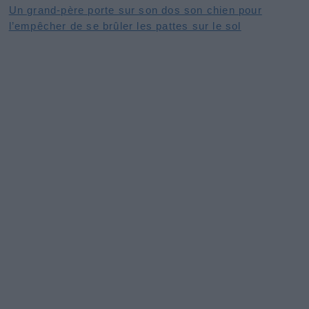
Un grand-père porte sur son dos son chien pour
l’empêcher de se brûler les pattes sur le sol