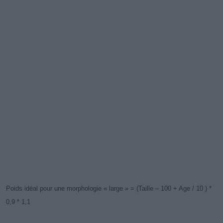
Poids idéal pour une morphologie « large » = (Taille – 100 + Age / 10 ) *
0,9 * 1,1