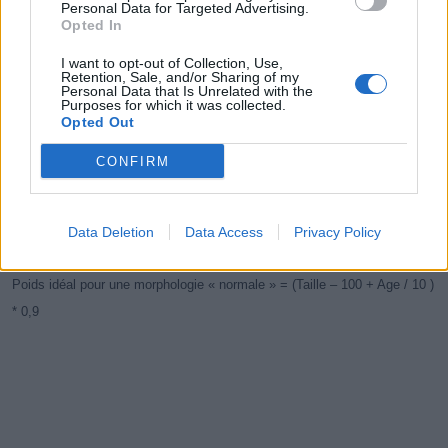
Personal Data for Targeted Advertising.
Opted In
I want to opt-out of Collection, Use,
Retention, Sale, and/or Sharing of my
Personal Data that Is Unrelated with the
Purposes for which it was collected.
Opted Out
Calculez votre poids idéal selon la formule de Creff :
CONFIRM
Poids idéal pour une morphologie « mince ou gracile » = (Taille – 100 +
Age / 10 ) * 0,9²
Data Deletion
Data Access
Privacy Policy
Poids idéal pour une morphologie « normale » = (Taille – 100 + Age / 10 )
* 0,9