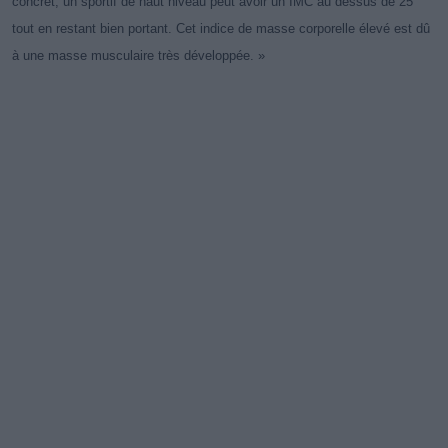
concret, un sportif de haut niveau peut avoir un IMC au dessus de 25
tout en restant bien portant. Cet indice de masse corporelle élevé est dû
à une masse musculaire très développée. »