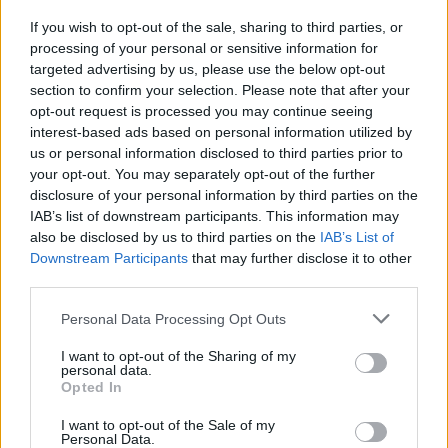
corporels. Ils peuvent percevoir les larmes avant
If you wish to opt-out of the sale, sharing to third parties, or
qu’elles ne coulent, déceler un rythme cardiaque
processing of your personal or sensitive information for
altéré ou identifier une douleur avant même que
targeted advertising by us, please use the below opt-out
nous ne puissions l’exprimer verbalement. Leur
section to confirm your selection. Please note that after your
opt-out request is processed you may continue seeing
réaction empathique, avec des léchages et du
interest-based ads based on personal information utilized by
réconfort, témoigne de leur attachement à leurs
us or personal information disclosed to third parties prior to
humains.
your opt-out. You may separately opt-out of the further
disclosure of your personal information by third parties on the
IAB’s list of downstream participants. This information may
also be disclosed by us to third parties on the
IAB’s List of
Downstream Participants
that may further disclose it to other
third parties.
Personal Data Processing Opt Outs
I want to opt-out of the Sharing of my
personal data.
Opted In
I want to opt-out of the Sale of my
Personal Data.