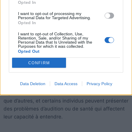
Opted In
I want to opt-out of processing my
Personal Data for Targeted Advertising.
Opted In
I want to opt-out of Collection, Use,
Retention, Sale, and/or Sharing of my
Personal Data that Is Unrelated with the
Purposes for which it was collected.
Opted Out
CONFIRM
Il est important de reconnaître que bien que les
chiens aient une audition exceptionnelle, ils peuvent
Data Deletion
Data Access
Privacy Policy
être perturbés par des bruits forts et des sons
aigus. Certaines races peuvent être plus sensibles
que d’autres, et certains individus peuvent présenter
des problèmes d’audition ou de santé qui affectent
leur capacité à entendre.