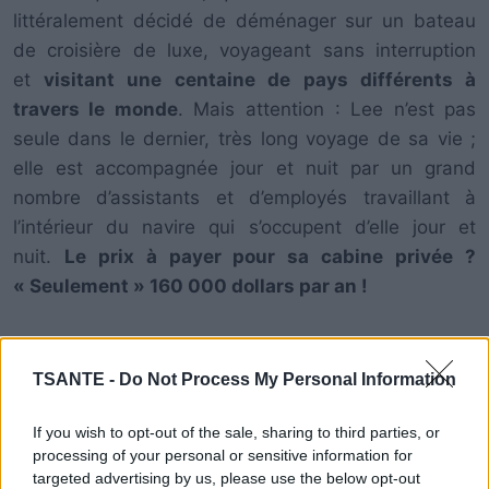
littéralement décidé de déménager sur un bateau
de croisière de luxe, voyageant sans interruption
et
visitant une centaine de pays différents à
travers le monde
. Mais attention : Lee n’est pas
seule dans le dernier, très long voyage de sa vie ;
elle est accompagnée jour et nuit par un grand
nombre d’assistants et d’employés travaillant à
l’intérieur du navire qui s’occupent d’elle jour et
nuit.
Le prix à payer pour sa cabine privée ?
« Seulement » 160 000 dollars par an !
Mais malgré cela, Lee a déclaré que les coûts sont
une question secondaire par rapport à la qualité de
TSANTE -
Do Not Process My Personal Information
vie dont elle profite, conformément à la promesse
If you wish to opt-out of the sale, sharing to third parties, or
de son mari de
voyager sur un bateau de croisière
processing of your personal or sensitive information for
de luxe
, tout comme ce qu’avait fait le couple
targeted advertising by us, please use the below opt-out