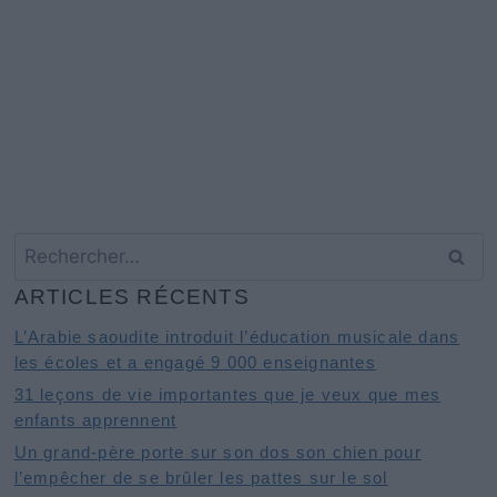
Rechercher :
ARTICLES RÉCENTS
L’Arabie saoudite introduit l’éducation musicale dans
les écoles et a engagé 9 000 enseignantes
31 leçons de vie importantes que je veux que mes
enfants apprennent
Un grand-père porte sur son dos son chien pour
l’empêcher de se brûler les pattes sur le sol