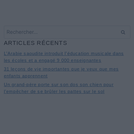
Rechercher :
ARTICLES RÉCENTS
L’Arabie saoudite introduit l’éducation musicale dans
les écoles et a engagé 9 000 enseignantes
31 leçons de vie importantes que je veux que mes
enfants apprennent
Un grand-père porte sur son dos son chien pour
l’empêcher de se brûler les pattes sur le sol