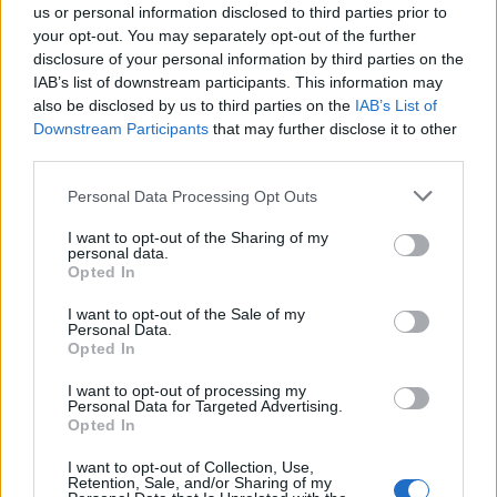
us or personal information disclosed to third parties prior to
your opt-out. You may separately opt-out of the further
May Ry Kim du Group 70 International a dit à
Hawaii
disclosure of your personal information by third parties on the
IAB’s list of downstream participants. This information may
News
que la conception «est basée sur l’idée que
also be disclosed by us to third parties on the
IAB’s List of
vous pourriez entrer dans une quincaillerie, acheter
Downstream Participants
that may further disclose it to other
tout ce dont vous avez besoin en une seule fois et
third parties.
tout construire sans compétences commerciales»,
Personal Data Processing Opt Outs
de sorte qu’il peut être construit par une équipe de
bénévoles non formés.
I want to opt-out of the Sharing of my
personal data.
Opted In
I want to opt-out of the Sale of my
Personal Data.
Opted In
I want to opt-out of processing my
Personal Data for Targeted Advertising.
Opted In
I want to opt-out of Collection, Use,
Retention, Sale, and/or Sharing of my