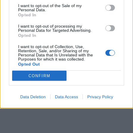
I want to opt-out of the Sale of my
Personal Data.
Opted In
I want to opt-out of processing my
Personal Data for Targeted Advertising.
Opted In
Avantages par voie interne :
I want to opt-out of Collection, Use,
Retention, Sale, and/or Sharing of my
Personal Data that Is Unrelated with the
Favorise un meilleur fonctionnement de l’appareil
Purposes for which it was collected.
Opted Out
urinaire,
renforce le système immunitaire du corps,
abaisse
CONFIRM
l’inflammation de l’arthrite,
stabilise les niveaux de sucre dans le sang
et
réduit les symptômes de brûlures d’estomac
Data Deletion
Data Access
Privacy Policy