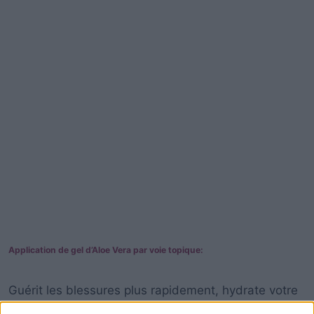
Application de gel d’Aloe Vera par voie topique:
Guérit les blessures plus rapidement, hydrate votre
peau, apaise les brûlures et les coups de soleil, très