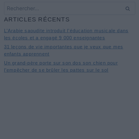
Rechercher :
ARTICLES RÉCENTS
L’Arabie saoudite introduit l’éducation musicale dans
les écoles et a engagé 9 000 enseignantes
31 leçons de vie importantes que je veux que mes
enfants apprennent
Un grand-père porte sur son dos son chien pour
l’empêcher de se brûler les pattes sur le sol