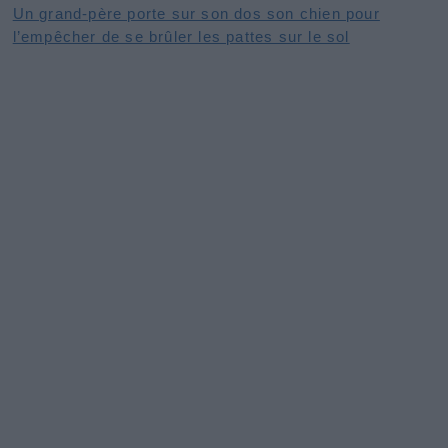
Un grand-père porte sur son dos son chien pour
l’empêcher de se brûler les pattes sur le sol