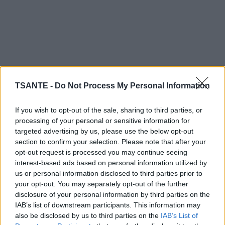
TSANTE -
Do Not Process My Personal Information
If you wish to opt-out of the sale, sharing to third parties, or
Le persil contient de l’apiol, un composé phénolique
processing of your personal or sensitive information for
(antioxydant) et de l’apioside, une catégorie de
targeted advertising by us, please use the below opt-out
flavonoïdes qui possède des propriétés diurétiques.
section to confirm your selection. Please note that after your
Grâce à ses vertus diurétiques, le persil va avoir un
opt-out request is processed you may continue seeing
interest-based ads based on personal information utilized by
effet « dépuratif » sur l’organisme.
us or personal information disclosed to third parties prior to
your opt-out. You may separately opt-out of the further
disclosure of your personal information by third parties on the
Une recette de thé au persil inventée par une
IAB’s list of downstream participants. This information may
vieille dame bosniaque pour perdre du poids
also be disclosed by us to third parties on the
IAB’s List of