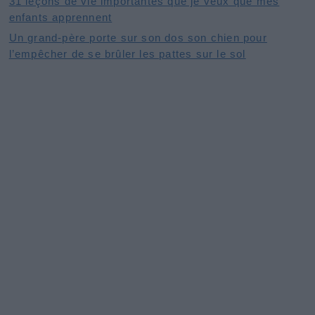
31 leçons de vie importantes que je veux que mes
enfants apprennent
Un grand-père porte sur son dos son chien pour
l’empêcher de se brûler les pattes sur le sol