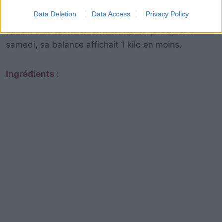
Data Deletion
Data Access
Privacy Policy
En effet, cette femme pesait 72 kg le jeudi, le jour
où elle a démarré sa cure de thé au persil, et le
samedi, sa balance affichait 1 kilo en moins.
Ingrédients :