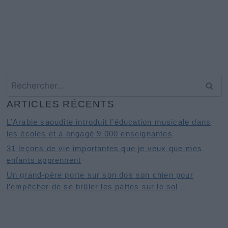
Rechercher :
ARTICLES RÉCENTS
L’Arabie saoudite introduit l’éducation musicale dans
les écoles et a engagé 9 000 enseignantes
31 leçons de vie importantes que je veux que mes
enfants apprennent
Un grand-père porte sur son dos son chien pour
l’empêcher de se brûler les pattes sur le sol