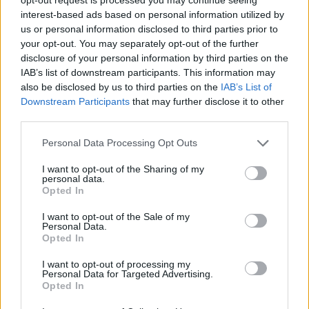
interest-based ads based on personal information utilized by
us or personal information disclosed to third parties prior to
your opt-out. You may separately opt-out of the further
disclosure of your personal information by third parties on the
IAB’s list of downstream participants. This information may
also be disclosed by us to third parties on the
IAB’s List of
Downstream Participants
that may further disclose it to other
third parties.
– Formez ensuite des bandes de pâte de 11cm de
Personal Data Processing Opt Outs
diamètre et de 10cm de longueur puis roulez les
I want to opt-out of the Sharing of my
entre vos mains.
personal data.
Opted In
– Déposez vos Churros délicatement dans l’huile
I want to opt-out of the Sale of my
Personal Data.
chaude et laissez les dorer pendant 2 minutes
Opted In
(Prenez garde aux éclaboussures d’huile).
I want to opt-out of processing my
Personal Data for Targeted Advertising.
Opted In