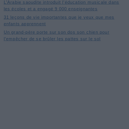
L’Arabie saoudite introduit l’éducation musicale dans
les écoles et a engagé 9 000 enseignantes
31 leçons de vie importantes que je veux que mes
enfants apprennent
Un grand-père porte sur son dos son chien pour
l’empêcher de se brûler les pattes sur le sol