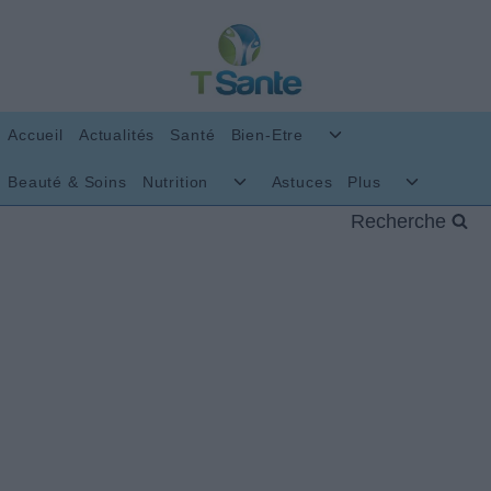
Aller
au
contenu
Ouvrir/fermer
Accueil
Actualités
Santé
Bien-Etre
le
menu
Ouvrir/fermer
Ouvrir/fer
Beauté & Soins
Nutrition
Astuces
Plus
enfant
le
le
Recherche
menu
menu
enfant
enfant