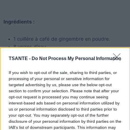
Ingrédients :
1 cuillère à café de gingembre en poudre.
8 verres d’eau.
1 tranche de concombre.
TSANTE -
Do Not Process My Personal Information
1 citron haché.
12 feuilles de menthe.
If you wish to opt-out of the sale, sharing to third parties, or
processing of your personal or sensitive information for
targeted advertising by us, please use the below opt-out
Préparation :
Mélanger tous les ingrédients dans un
section to confirm your selection. Please note that after your
bocal en verre avec couvercle et laisser le flacon à
opt-out request is processed you may continue seeing
la température ambiante.
interest-based ads based on personal information utilized by
us or personal information disclosed to third parties prior to
your opt-out. You may separately opt-out of the further
disclosure of your personal information by third parties on the
IAB’s list of downstream participants. This information may