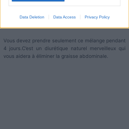
pendant toute la journée. Par conséquent, cette
boisson va remplacer l’eau naturelle, car elle est un
mélange très bénéfique pour éliminer l’excès de
Data Deletion
Data Access
Privacy Policy
liquide dans le corps, c’est un diurétique naturel.
Vous devez prendre seulement ce mélange pendant
4 jours.C’est un diurétique naturel merveilleux qui
vous aidera à éliminer la graisse abdominale.