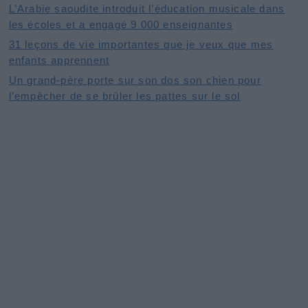
L’Arabie saoudite introduit l’éducation musicale dans
les écoles et a engagé 9 000 enseignantes
31 leçons de vie importantes que je veux que mes
enfants apprennent
Un grand-père porte sur son dos son chien pour
l’empêcher de se brûler les pattes sur le sol