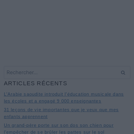
Rechercher :
ARTICLES RÉCENTS
L’Arabie saoudite introduit l’éducation musicale dans
les écoles et a engagé 9 000 enseignantes
31 leçons de vie importantes que je veux que mes
enfants apprennent
Un grand-père porte sur son dos son chien pour
l’empêcher de se brûler les pattes sur le sol