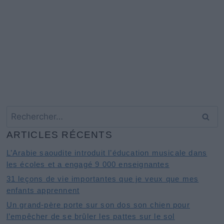
Rechercher :
ARTICLES RÉCENTS
L’Arabie saoudite introduit l’éducation musicale dans
les écoles et a engagé 9 000 enseignantes
31 leçons de vie importantes que je veux que mes
enfants apprennent
Un grand-père porte sur son dos son chien pour
l’empêcher de se brûler les pattes sur le sol