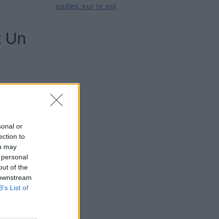
pattes sur le sol
t Un
e de la
sonal or
ection to
sormais
ou may
 personal
out of the
 downstream
B’s List of