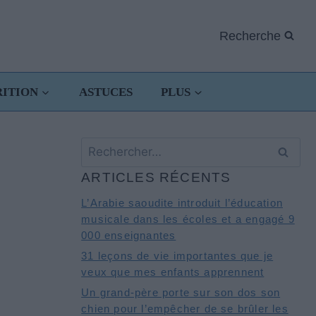
Recherche
RITION
ASTUCES
PLUS
Rechercher :
ARTICLES RÉCENTS
L’Arabie saoudite introduit l’éducation
musicale dans les écoles et a engagé 9
000 enseignantes
31 leçons de vie importantes que je
veux que mes enfants apprennent
Un grand-père porte sur son dos son
chien pour l’empêcher de se brûler les