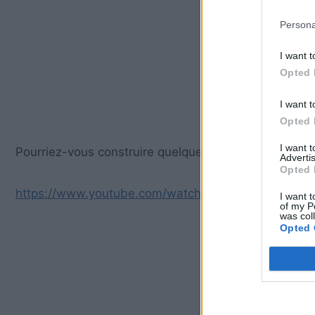
Persona
I want t
Opted 
I want t
Opted 
I want 
Pourriez-vous construire quelque chose comme ça ?
Advertis
Opted 
https://www.youtube.com/watch?v=fyfxB_SqWtc
I want t
of my P
was col
Opted 