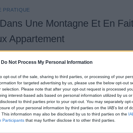
E PRATIQUE
Dans Une Montagne Et En Fai
x Appartement
t attractions, mais cela ne se compare pas au calm
-
Do Not Process My Personal Information
to opt-out of the sale, sharing to third parties, or processing of your per
formation for targeted advertising by us, please use the below opt-out s
 et est retourné dans sa ville natale, où il utilise dé
r selection. Please note that after your opt-out request is processed y
reuser une maison dans la montagne.
eing interest-based ads based on personal information utilized by us or
disclosed to third parties prior to your opt-out. You may separately opt-
losure of your personal information by third parties on the IAB’s list of
. This information may also be disclosed by us to third parties on the
IA
Participants
that may further disclose it to other third parties.