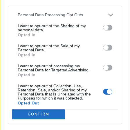
third parties.
Personal Data Processing Opt Outs
Une innovation originale ! Vous pouvez acheter ce
produit totalement insolite sur Amazon pour environ
I want to opt-out of the Sharing of my
personal data.
133 EUR.
Opted In
I want to opt-out of the Sale of my
Personal Data.
Opted In
I want to opt-out of processing my
Personal Data for Targeted Advertising.
Opted In
I want to opt-out of Collection, Use,
Retention, Sale, and/or Sharing of my
Personal Data that Is Unrelated with the
Purposes for which it was collected.
Opted Out
CONFIRM