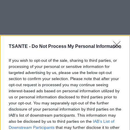
TSANTE -
Do Not Process My Personal Information
If you wish to opt-out of the sale, sharing to third parties, or
processing of your personal or sensitive information for
targeted advertising by us, please use the below opt-out
section to confirm your selection. Please note that after your
Vos pets filtrés
opt-out request is processed you may continue seeing
Si ce n’est pas le bruit qui vous démasque, ce sera
interest-based ads based on personal information utilized by
us or personal information disclosed to third parties prior to
l’odeur ! Le site Colonial Médical a créé un « patch »,
your opt-out. You may separately opt-out of the further
nommé Flat-D, qui se colle à vos slips et culottes
disclosure of your personal information by third parties on the
pour filtrer l’odeur de vos pets et en diffuser une
IAB’s list of downstream participants. This information may
plus agréable ! Très discret et invisible pour vos
also be disclosed by us to third parties on the
IAB’s List of
Downstream Participants
that may further disclose it to other
voisins !