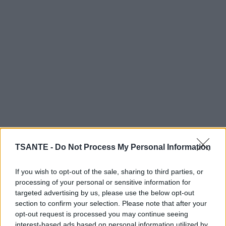
TSANTE -
Do Not Process My Personal Information
If you wish to opt-out of the sale, sharing to third parties, or
processing of your personal or sensitive information for
targeted advertising by us, please use the below opt-out
On a plus de succès avec les hommes
:
Une étude anglaise sur
section to confirm your selection. Please note that after your
opt-out request is processed you may continue seeing
un échantillon de 10 000 femmes a en effet prouvé que celles qui
interest-based ads based on personal information utilized by