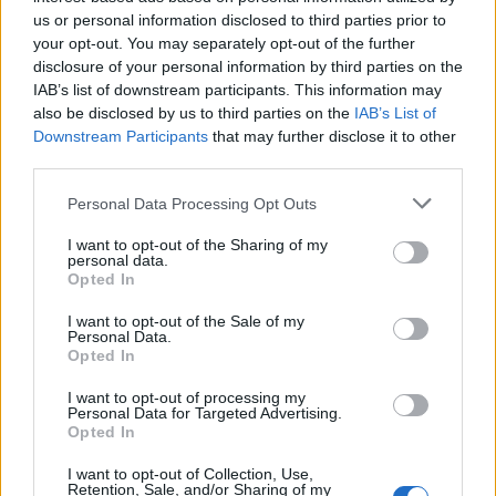
mesuraient entre 1m51 et 1m58 étaient plus souvent mariées et
us or personal information disclosed to third parties prior to
mères de famille à 42 ans que celles qui étaient au-dessus de la
your opt-out. You may separately opt-out of the further
disclosure of your personal information by third parties on the
moyenne nationale. Et bim dans les dents Adriana Karembeu.
IAB’s list of downstream participants. This information may
On peut allonger nos jambes dans l’avion
:
Et piquer un petit
also be disclosed by us to third parties on the
IAB’s List of
somme, pendant que notre voisin se tortille dans tous les sens
Downstream Participants
that may further disclose it to other
pour essayer de trouver une position juste un tout petit moins
third parties.
inconfortable.
Personal Data Processing Opt Outs
On peut faire notre shopping au rayon enfants
:
Et on ne vous
I want to opt-out of the Sharing of my
l’apprend pas : c’est beaucoup beaucoup moins cher que le rayon
personal data.
adulte.
Opted In
On a très peu de chance de tomber sur un mec plus petit que
I want to opt-out of the Sale of my
Personal Data.
nous
:
Sauf si on se tape Tyrion Lannister, mais bon…
Opted In
On peut se faufiler dans les conduits d’aération
:
Dans un film
d’action avec Bruce Willis, ça peut s’avérer très utile.
I want to opt-out of processing my
Personal Data for Targeted Advertising.
Les gens ont envie de vous faire des hugs
:
Parce que tout ce
Opted In
qui est petit est mignon, tout le monde sait ça.
I want to opt-out of Collection, Use,
On a moins de chance d’avoir un cancer
:
La revue américaine
Retention, Sale, and/or Sharing of my