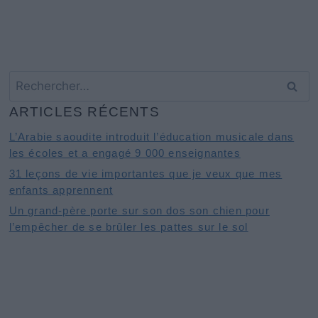
Rechercher :
ARTICLES RÉCENTS
L’Arabie saoudite introduit l’éducation musicale dans
les écoles et a engagé 9 000 enseignantes
31 leçons de vie importantes que je veux que mes
enfants apprennent
Un grand-père porte sur son dos son chien pour
l’empêcher de se brûler les pattes sur le sol