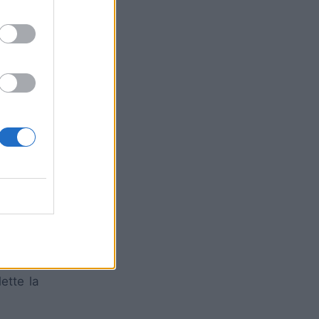
térieux
ette la