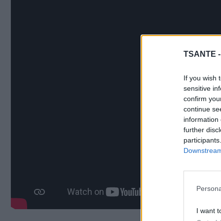
TSANTE 
If you wish 
sensitive in
confirm you
continue se
information 
further disc
participants
Downstream 
Persona
I want t