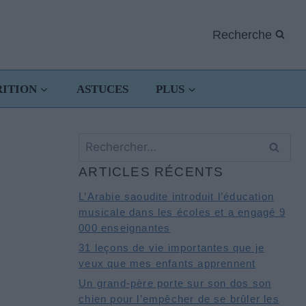
Recherche
RITION
ASTUCES
PLUS
Rechercher :
ARTICLES RÉCENTS
L’Arabie saoudite introduit l’éducation
musicale dans les écoles et a engagé 9
000 enseignantes
31 leçons de vie importantes que je
veux que mes enfants apprennent
Un grand-père porte sur son dos son
chien pour l’empêcher de se brûler les