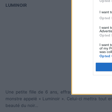
Opted 
LUMINOIR
I want t
Opted 
I want 
Advertis
Opted 
I want t
of my P
was col
Opted 
Une petite fille de 6 ans, effrayée par l’obscurit
monstre appelé « Luminoir ». Celui-ci mettra tout 
beauté du noir…