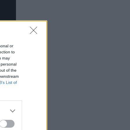
sonal or
ection to
ou may
 personal
out of the
 downstream
B’s List of