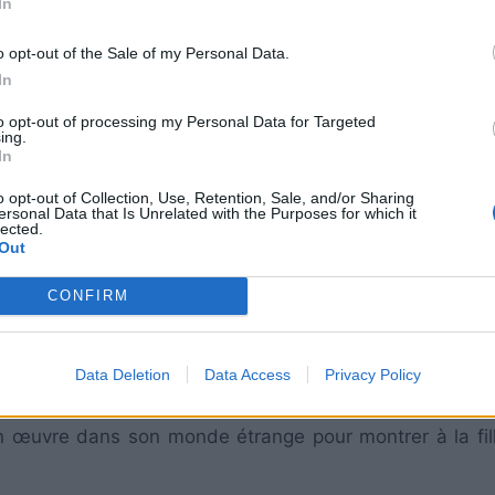
In
o opt-out of the Sale of my Personal Data.
In
to opt-out of processing my Personal Data for Targeted
ing.
In
o opt-out of Collection, Use, Retention, Sale, and/or Sharing
ersonal Data that Is Unrelated with the Purposes for which it
lected.
Out
CONFIRM
Data Deletion
Data Access
Privacy Policy
é et seule dans sa chambre, se fait enlever par un mys
en œuvre dans son monde étrange pour montrer à la fill