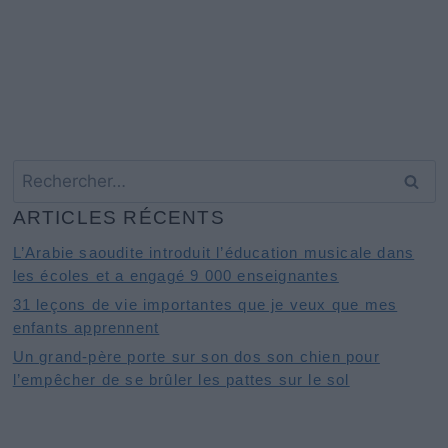
Rechercher :
ARTICLES RÉCENTS
L’Arabie saoudite introduit l’éducation musicale dans
les écoles et a engagé 9 000 enseignantes
31 leçons de vie importantes que je veux que mes
enfants apprennent
Un grand-père porte sur son dos son chien pour
l’empêcher de se brûler les pattes sur le sol