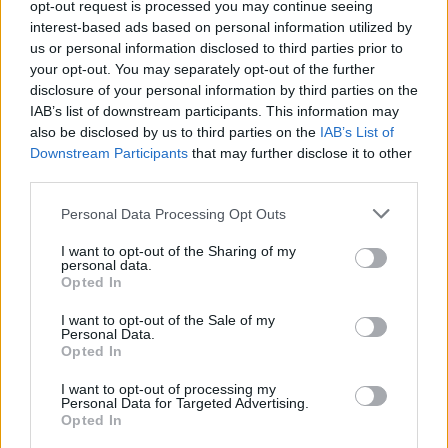
opt-out request is processed you may continue seeing
interest-based ads based on personal information utilized by
us or personal information disclosed to third parties prior to
your opt-out. You may separately opt-out of the further
disclosure of your personal information by third parties on the
IAB’s list of downstream participants. This information may
Pour préparer ce remède, vous aurez besoin de
also be disclosed by us to third parties on the
IAB’s List of
deux cuillères à café de vinaigre de cidre Bio, ¼ de
Downstream Participants
that may further disclose it to other
cuillère à café de bicarbonate de soude, 1 cuillère à
third parties.
café de miel pur et une tasse d’eau.
Personal Data Processing Opt Outs
I want to opt-out of the Sharing of my
Indications :
personal data.
Opted In
Il suffit de mélanger le vinaigre de cidre avec le
bicarbonate de soude et de diluer le mélange dans
I want to opt-out of the Sale of my
Personal Data.
une tasse d’eau. Ajoutez-y du miel et mélangez
Opted In
soigneusement.
I want to opt-out of processing my
Personal Data for Targeted Advertising.
Opted In