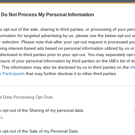
-
Do Not Process My Personal Information
to opt-out of the sale, sharing to third parties, or processing of your per
formation for targeted advertising by us, please use the below opt-out s
r selection. Please note that after your opt-out request is processed y
eing interest-based ads based on personal information utilized by us or
disclosed to third parties prior to your opt-out. You may separately opt-
in de plancher sur la technologie ORTC au sein du navi
losure of your personal information by third parties on the IAB’s list of
 sans plugin, les serveurs de la société connaissent 
. This information may also be disclosed by us to third parties on the
IA
Participants
that may further disclose it to other third parties.
t en Asie.
France, plusieurs utilisateurs connaissent des problèm
l Data Processing Opt Outs
sation de leur liste de contacts.
o opt-out of the Sharing of my personal data.
In
o opt-out of the Sale of my Personal Data.