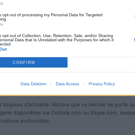
In
to opt-out of processing my Personal Data for Targeted
ing.
In
o opt-out of Collection, Use, Retention, Sale, and/or Sharing
ersonal Data that Is Unrelated with the Purposes for which it
lected.
Out
CONFIRM
ainsi : «
Nous avons détecté un problème sur les param
nt pas en mesure de changer leur statut, leurs contacts
Data Deletion
Data Access
Privacy Policy
de démarrer un appel avec ces derniers
».
t toujours d’actualité. Notons que ce dernier ne porte q
agerie disponibles via Outlook.com ou Skype.com, lesque
rsations audio/vidéo.