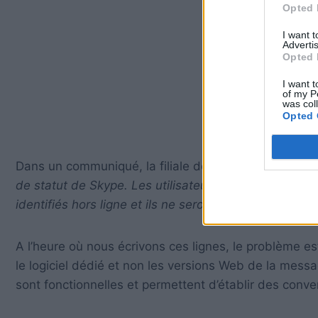
Opted 
I want 
Advertis
Opted 
I want t
of my P
was col
Opted 
Dans un communiqué, la filiale de Microsoft explique 
de statut de Skype. Les utilisateurs affectés ne sero
identifiés hors ligne et ils ne seront pas en mesure 
A l’heure où nous écrivons ces lignes, le problème es
le logiciel dédié et non les versions Web de la mess
sont fonctionnelles et permettent d’établir des conve