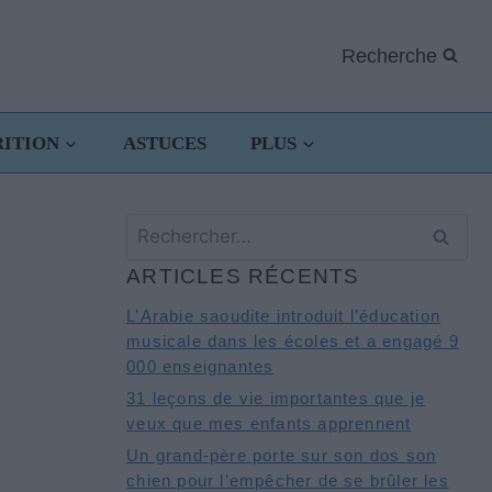
Recherche
RITION
ASTUCES
PLUS
Rechercher :
ARTICLES RÉCENTS
L’Arabie saoudite introduit l’éducation
musicale dans les écoles et a engagé 9
000 enseignantes
31 leçons de vie importantes que je
veux que mes enfants apprennent
Un grand-père porte sur son dos son
chien pour l’empêcher de se brûler les