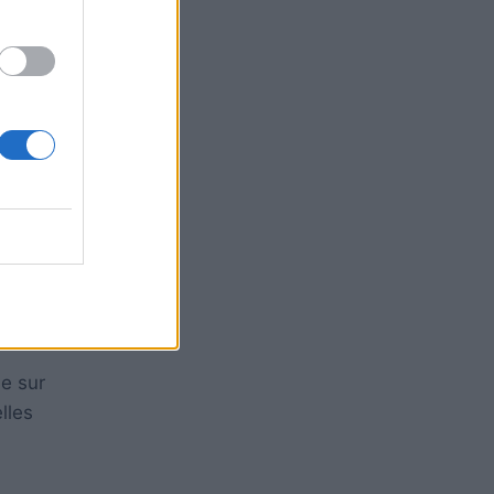
ètres
 seront
ue sur
lles