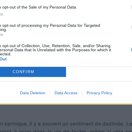
o opt-out of the Sale of my Personal Data.
In
to opt-out of processing my Personal Data for Targeted
ing.
In
o opt-out of Collection, Use, Retention, Sale, and/or Sharing
ersonal Data that Is Unrelated with the Purposes for which it
lected.
Out
CONFIRM
armique, les deux personnes peuvent être confrontée
Data Deletion
Data Access
Privacy Policy
 Cela peut être un signe que les deux personnes ont une 
n karmique, il y a souvent un sentiment de destinée. L
rtant à jouer dans la vie de l’autre, même si cela pe