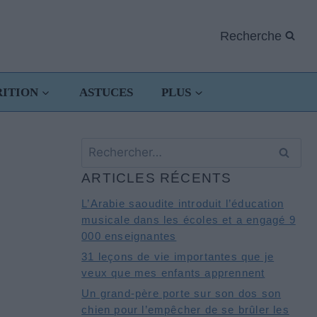
Recherche
RITION
ASTUCES
PLUS
Rechercher :
ARTICLES RÉCENTS
L’Arabie saoudite introduit l’éducation
musicale dans les écoles et a engagé 9
000 enseignantes
31 leçons de vie importantes que je
veux que mes enfants apprennent
Un grand-père porte sur son dos son
chien pour l’empêcher de se brûler les