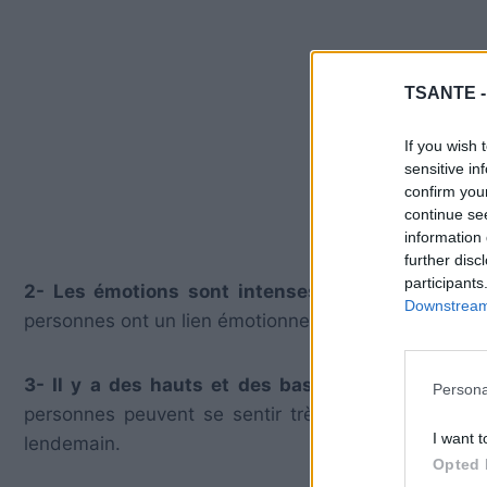
TSANTE 
If you wish 
sensitive in
confirm you
continue se
information 
further disc
participants
2- Les émotions sont intenses :
Dans une relati
Downstream 
personnes ont un lien émotionnel puissant qui peut êt
3- Il y a des hauts et des bas :
Dans une relatio
Persona
personnes peuvent se sentir très proches l’une de 
I want t
lendemain.
Opted 