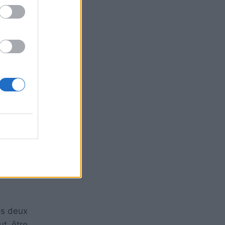
s à des
leçon à
es deux
ut être