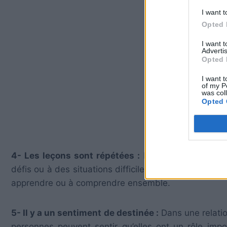
I want t
Opted 
I want 
Advertis
Opted 
I want t
of my P
was col
Opted 
4- Les leçons sont répétées :
Dans une relation k
défis ou à des situations difficiles qui se répètent.
apprendre ou à comprendre ensemble.
5- Il y a un sentiment de destinée :
Dans une relatio
personnes peuvent sentir qu’elles ont un rôle impo