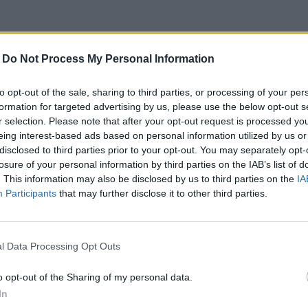
-
Do Not Process My Personal Information
to opt-out of the sale, sharing to third parties, or processing of your per
formation for targeted advertising by us, please use the below opt-out s
r selection. Please note that after your opt-out request is processed y
eing interest-based ads based on personal information utilized by us or
disclosed to third parties prior to your opt-out. You may separately opt-
losure of your personal information by third parties on the IAB’s list of
. This information may also be disclosed by us to third parties on the
IA
on karmique, les émotions sont souvent intenses. L
Participants
that may further disclose it to other third parties.
re difficile à comprendre ou à expliquer.
n karmique, il y a souvent des hauts et des bas. L
l Data Processing Opt Outs
l’autre à un moment donné, puis se sentir très éloig
o opt-out of the Sharing of my personal data.
In