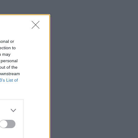
sonal or
ection to
ou may
 personal
out of the
 downstream
B’s List of
es deux
es deux
nées le