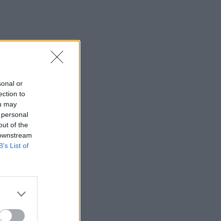
sonal or
ection to
ou may
 personal
out of the
 downstream
B’s List of
une
à