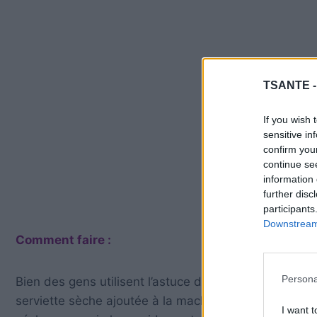
TSANTE 
If you wish 
sensitive in
confirm you
continue se
information 
further disc
participants
Downstream 
Comment faire :
Persona
Bien des gens utilisent l’astuce de la serviette sèch
serviette sèche ajoutée à la machine absorbera l’hu
I want t