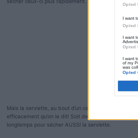
sécher ceux-ci plus rapidement.
Opted 
I want t
Opted 
I want 
Advertis
Opted 
I want t
of my P
was col
Opted 
Mais la serviette, au bout d’un certain moment devi
efficacement qu’on le dit! Soit deux fois plus vite qu
longtemps pour sécher AUSSI la serviette.