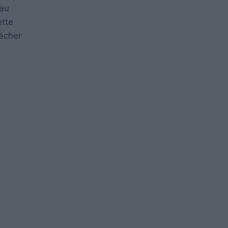
 au
ette
sécher