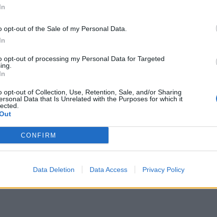
In
o opt-out of the Sale of my Personal Data.
In
to opt-out of processing my Personal Data for Targeted
ing.
In
o opt-out of Collection, Use, Retention, Sale, and/or Sharing
ersonal Data that Is Unrelated with the Purposes for which it
lected.
Out
CONFIRM
endra trop humide pour accomplir cette tâche aussi
Data Deletion
Data Access
Privacy Policy
e normalement. Alors il faudrait le même temps, voire pl