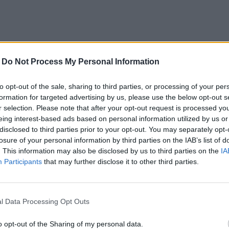
-
Do Not Process My Personal Information
to opt-out of the sale, sharing to third parties, or processing of your per
formation for targeted advertising by us, please use the below opt-out s
r selection. Please note that after your opt-out request is processed y
eing interest-based ads based on personal information utilized by us or
disclosed to third parties prior to your opt-out. You may separately opt-
losure of your personal information by third parties on the IAB’s list of
. This information may also be disclosed by us to third parties on the
IA
Participants
that may further disclose it to other third parties.
l Data Processing Opt Outs
e pour sécher les vêtements plus rapidement ! Parce qu’
midité des vêtements fraîchement lavés et donc aidera 
o opt-out of the Sharing of my personal data.