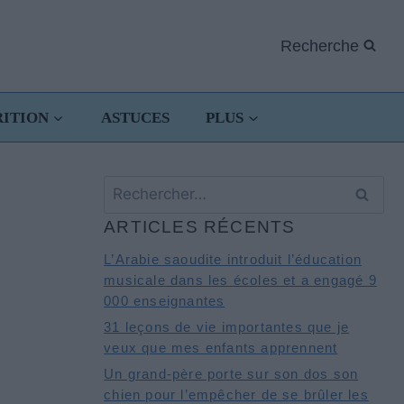
Recherche
RITION
ASTUCES
PLUS
Rechercher :
ARTICLES RÉCENTS
L’Arabie saoudite introduit l’éducation
musicale dans les écoles et a engagé 9
000 enseignantes
31 leçons de vie importantes que je
veux que mes enfants apprennent
Un grand-père porte sur son dos son
chien pour l’empêcher de se brûler les