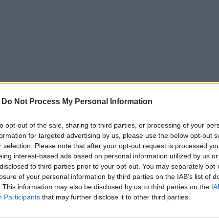
-
Do Not Process My Personal Information
to opt-out of the sale, sharing to third parties, or processing of your per
formation for targeted advertising by us, please use the below opt-out s
r selection. Please note that after your opt-out request is processed y
eing interest-based ads based on personal information utilized by us or
s ne veulent pas s’impliquer, disant qu’ils ne recherchent
disclosed to third parties prior to your opt-out. You may separately opt-
devient alors expressément interdit. Et on ne peut pas 
losure of your personal information by third parties on the IAB’s list of
eux ont déjà été très déçus en amour, c’est pourquoi ce
. This information may also be disclosed by us to third parties on the
IA
Participants
that may further disclose it to other third parties.