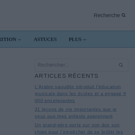
Recherche
RITION
ASTUCES
PLUS
Rechercher :
ARTICLES RÉCENTS
L’Arabie saoudite introduit l’éducation
musicale dans les écoles et a engagé 9
000 enseignantes
31 leçons de vie importantes que je
veux que mes enfants apprennent
Un grand-père porte sur son dos son
chien pour l’empêcher de se brûler les