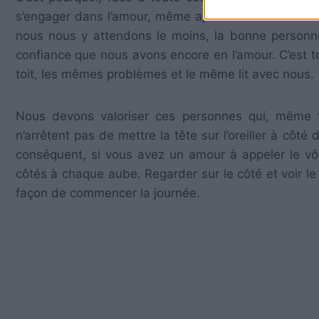
s’engager dans l’amour, même après avoir été bles
nous nous y attendons le moins, la bonne personne 
confiance que nous avons encore en l’amour. C’est t
toit, les mêmes problèmes et le même lit avec nous.
Nous devons valoriser ces personnes qui, même 
n’arrêtent pas de mettre la tête sur l’oreiller à côté 
conséquent, si vous avez un amour à appeler le vôt
côtés à chaque aube. Regarder sur le côté et voir le
façon de commencer la journée.