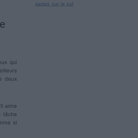
pattes sur le sol
me
eux qui
illeurs
de deux
il aime
e tâche
omme si