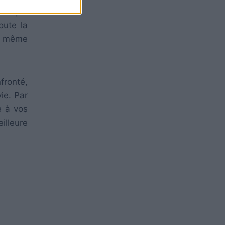
lorsque
oute la
le même
ronté,
vie. Par
e à vos
illeure