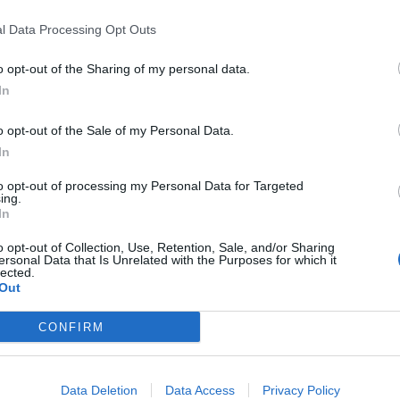
c des gens qui n’étaient pas honnêtes sur ce qu’ils resse
l Data Processing Opt Outs
t très douloureux de souffrir par amour mais, honnêtement
e nous traverseront un jour, ce que nous ne pouvons pas
o opt-out of the Sharing of my personal data.
s de peur d’avoir le cœur brisé.
In
o opt-out of the Sale of my Personal Data.
In
to opt-out of processing my Personal Data for Targeted
ing.
In
o opt-out of Collection, Use, Retention, Sale, and/or Sharing
ersonal Data that Is Unrelated with the Purposes for which it
lected.
Out
CONFIRM
Data Deletion
Data Access
Privacy Policy
 toujours merveilleux de trouver quelqu’un qui n’a pas 