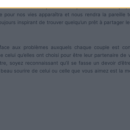
sé. Nous ne devons pas nous empêcher de croire que, 
pour nos vies apparaîtra et nous rendra la pareille t
oujours inspirant de trouver quelqu’un prêt à partager 
face aux problèmes auxquels chaque couple est conf
de celui qu’elles ont choisi pour être leur partenaire de 
re, soyez reconnaissant qu’il se fasse un devoir d’êtr
 beau sourire de celui ou celle que vous aimez est la me