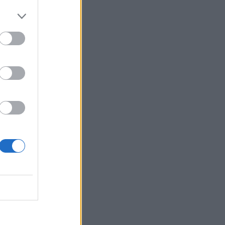
ntaient
, c’est
 faire,
peur de