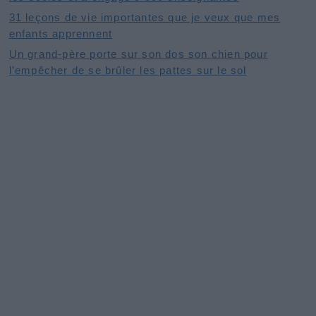
31 leçons de vie importantes que je veux que mes
enfants apprennent
Un grand-père porte sur son dos son chien pour
l’empêcher de se brûler les pattes sur le sol