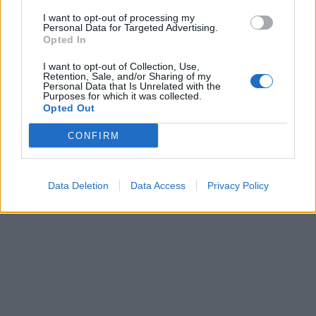
(facultatif)
I want to opt-out of processing my
Personal Data for Targeted Advertising.
Opted In
– Mettez au micro-ondes pendant 10-15 secondes.
I want to opt-out of Collection, Use,
Quand il refroidit un peu, l’applique sur la zone à
Retention, Sale, and/or Sharing of my
Personal Data that Is Unrelated with the
traiter.
Attendez quelques minutes jusqu’à ce que le
Purposes for which it was collected.
masque sec, puis se débarrasse-le.
Opted Out
CONFIRM
Data Deletion
Data Access
Privacy Policy