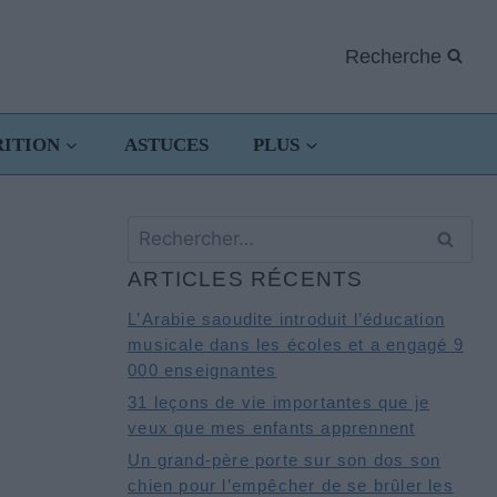
Recherche
RITION
ASTUCES
PLUS
Rechercher :
ARTICLES RÉCENTS
L’Arabie saoudite introduit l’éducation
musicale dans les écoles et a engagé 9
000 enseignantes
31 leçons de vie importantes que je
veux que mes enfants apprennent
Un grand-père porte sur son dos son
chien pour l’empêcher de se brûler les