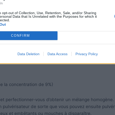
In
o opt-out of Collection, Use, Retention, Sale, and/or Sharing
ersonal Data that Is Unrelated with the Purposes for which it
lected.
Out
CONFIRM
Data Deletion
Data Access
Privacy Policy
de la concentration de 9%)
n et perfectionner-vous d’obtenir un mélange homogène.
pulvérisateur de sorte que vous pouvez ensuite pulvér
neux et embêtants ou mouches à disparaître.