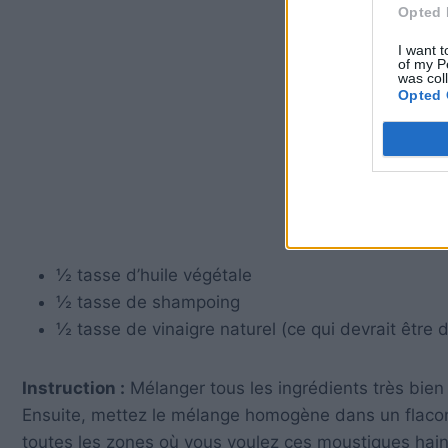
Opted 
I want t
of my P
was col
Opted 
½ tasse d’huile végétale
½ tasse de shampoing
½ tasse de vinaigre naturel (ce qui devrait être 
Instruction :
Mélanger tous les ingrédients très bie
Ensuite, mettez le mélange homogène dans un flacon 
toutes les zones où vous voulez ces moustiques hai