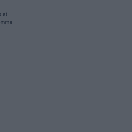
s et
 comme