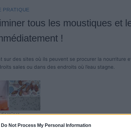
E PRATIQUE
iminer tous les moustiques et l
mmédiatement !
sur des sites où ils peuvent se procurer la nourriture e
oits sales ou dans des endroits où l’eau stagne.
derniers.
-
Do Not Process My Personal Information