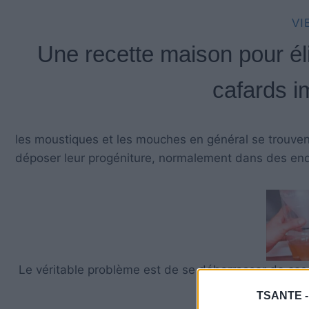
VI
Une recette maison pour él
cafards i
les moustiques et les mouches en général se trouvent 
déposer leur progéniture, normalement dans des endr
Le véritable problème est de se débarrasser de ces 
TSANTE 