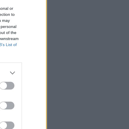
sonal or
ection to
ou may
 personal
out of the
 downstream
B’s List of
 d’une