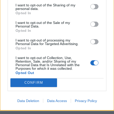
I want to opt-out of the Sharing of my
personal data.
Opted In
I want to opt-out of the Sale of my
Personal Data.
Opted In
I want to opt-out of processing my
Personal Data for Targeted Advertising.
Opted In
I want to opt-out of Collection, Use,
Retention, Sale, and/or Sharing of my
Faire des casse-têtes :
Les sudokus, les mots-
Personal Data that Is Unrelated with the
Purposes for which it was collected.
croisés et autres sont les meilleurs moyens de
Opted Out
s’occuper l’esprit.
CONFIRM
Écouter une autre chanson :
Au risque d’avoir celle-
ci à la place… Il suffit peut-être d’en écouter une qui
Data Deletion
Data Access
Privacy Policy
reste moins dans la tête.