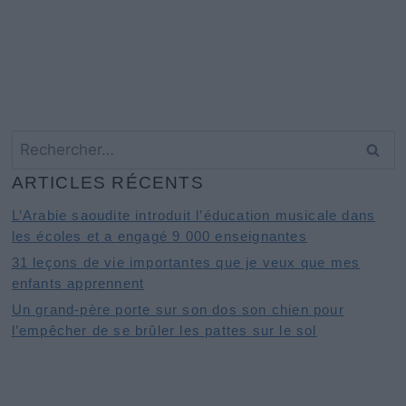
Rechercher :
ARTICLES RÉCENTS
L’Arabie saoudite introduit l’éducation musicale dans
les écoles et a engagé 9 000 enseignantes
31 leçons de vie importantes que je veux que mes
enfants apprennent
Un grand-père porte sur son dos son chien pour
l’empêcher de se brûler les pattes sur le sol