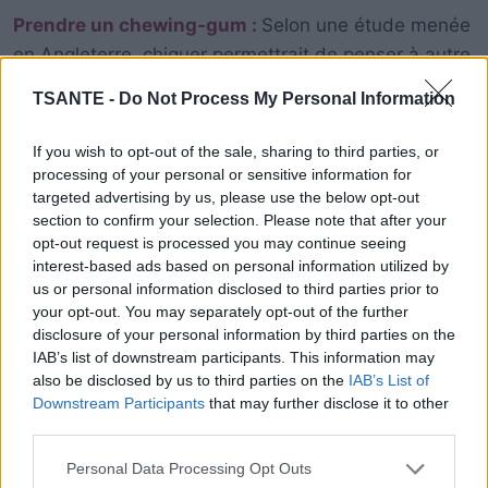
Prendre un chewing-gum :
Selon une étude menée
en Angleterre, chiquer permettrait de penser à autre
chose. En effet, après avoir fait écouter des hits de
TSANTE -
Do Not Process My Personal Information
David Guetta, Maroon 5 et Katy Perry et mis ces
chansons dans la tête des personnes, les
If you wish to opt-out of the sale, sharing to third parties, or
scientifiques ont remarqué que mâcher un chewing-
processing of your personal or sensitive information for
targeted advertising by us, please use the below opt-out
gum permettait de penser à autre chose.
section to confirm your selection. Please note that after your
opt-out request is processed you may continue seeing
interest-based ads based on personal information utilized by
us or personal information disclosed to third parties prior to
your opt-out. You may separately opt-out of the further
disclosure of your personal information by third parties on the
IAB’s list of downstream participants. This information may
also be disclosed by us to third parties on the
IAB’s List of
Downstream Participants
that may further disclose it to other
third parties.
Personal Data Processing Opt Outs