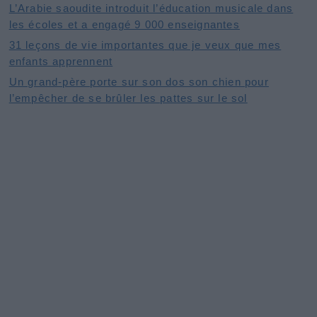
L’Arabie saoudite introduit l’éducation musicale dans
les écoles et a engagé 9 000 enseignantes
31 leçons de vie importantes que je veux que mes
enfants apprennent
Un grand-père porte sur son dos son chien pour
l’empêcher de se brûler les pattes sur le sol