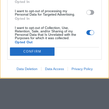
Opted In
I want to opt-out of processing my
Personal Data for Targeted Advertising.
Tout ce que vous avez vraiment besoin est un
Opted In
couteau et une fourchette.
I want to opt-out of Collection, Use,
Retention, Sale, and/or Sharing of my
Personal Data that Is Unrelated with the
Regarder !
Purposes for which it was collected.
Opted Out
CONFIRM
Data Deletion
Data Access
Privacy Policy