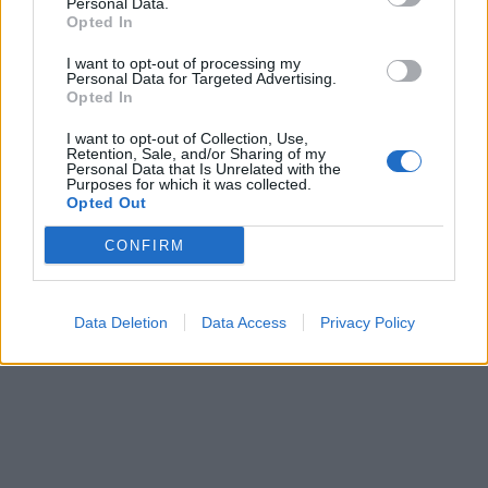
Personal Data.
Opted In
I want to opt-out of processing my
Personal Data for Targeted Advertising.
Opted In
Mélangez 120 ml de vinaigre blanc, et 120 ml d’huile d’olive dans un bol.
I want to opt-out of Collection, Use,
Retention, Sale, and/or Sharing of my
Trempez votre chiffon et frottez le meuble en bois avec. Laissez sécher.
Personal Data that Is Unrelated with the
Purposes for which it was collected.
Opted Out
CONFIRM
Data Deletion
Data Access
Privacy Policy