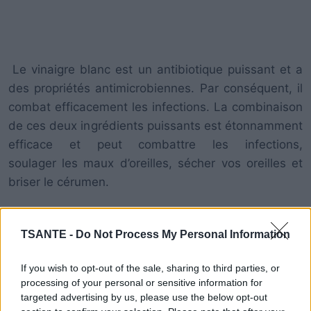
Le vinaigre blanc est un antibiotique puissant et a
des propriétés antimicrobiennes. Par conséquent, il
combat efficacement les infections. La combinaison
de ces deux ingrédients puissants est étonnamment
efficace et peut combattre les infections,
soulager les maux d’oreilles, sécher vos oreilles et
briser le cérumen.
Ce remède naturel est recommandé en cas
TSANTE -
Do Not Process My Personal Information
d’infection légère à modérée et d’infection de
l’oreille, provoquée par l’accumulation de cire et
If you wish to opt-out of the sale, sharing to third parties, or
d’eau. Si vous rencontrez des problèmes plus
processing of your personal or sensitive information for
graves, consultez immédiatement votre médecin.
targeted advertising by us, please use the below opt-out