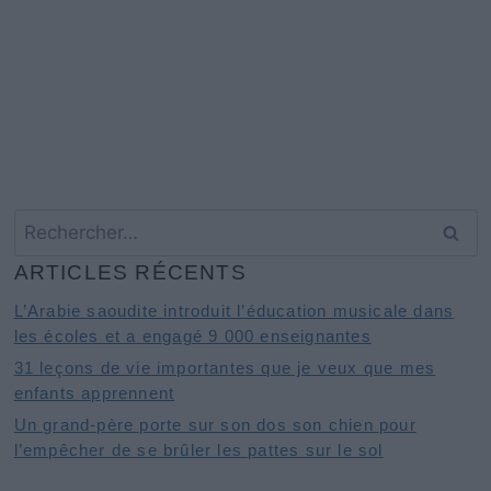
Rechercher :
ARTICLES RÉCENTS
L’Arabie saoudite introduit l’éducation musicale dans
les écoles et a engagé 9 000 enseignantes
31 leçons de vie importantes que je veux que mes
enfants apprennent
Un grand-père porte sur son dos son chien pour
l’empêcher de se brûler les pattes sur le sol