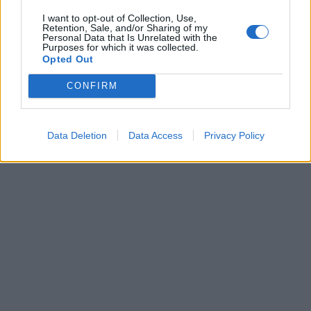
I want to opt-out of Collection, Use,
Retention, Sale, and/or Sharing of my
L’un des meilleurs remèdes naturel pour les
Personal Data that Is Unrelated with the
Purposes for which it was collected.
infections des oreilles et de cérumen :
Opted Out
CONFIRM
Pour préparer ce remède il ne vous faudra que deux
ingrédients – vinaigre blanc et alcool à friction.
Data Deletion
Data Access
Privacy Policy