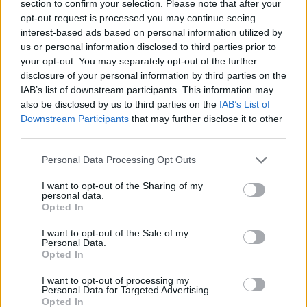
section to confirm your selection. Please note that after your
opt-out request is processed you may continue seeing
interest-based ads based on personal information utilized by
us or personal information disclosed to third parties prior to
your opt-out. You may separately opt-out of the further
disclosure of your personal information by third parties on the
IAB’s list of downstream participants. This information may
also be disclosed by us to third parties on the
IAB’s List of
Downstream Participants
that may further disclose it to other
third parties.
Personal Data Processing Opt Outs
– Éteignez le feu et couvrez la casserole pour laisser
I want to opt-out of the Sharing of my
refroidir. Ensuite, ajoutez 3 cuillères de miel pour
personal data.
Opted In
sucrer, bien mélanger une fois de plus, et stocker le
remède dans un bocal en verre.
I want to opt-out of the Sale of my
Personal Data.
Opted In
Prenez une cuillère à soupe de la préparation le
I want to opt-out of processing my
matin à jeun. Il va nettoyer vos vaisseaux sanguins,
Personal Data for Targeted Advertising.
Opted In
prévenir divers problèmes cardiovasculaires, et