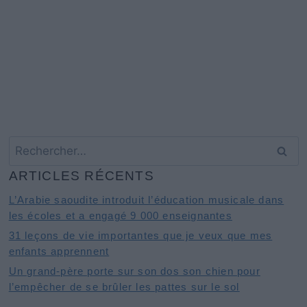
Rechercher :
ARTICLES RÉCENTS
L’Arabie saoudite introduit l’éducation musicale dans
les écoles et a engagé 9 000 enseignantes
31 leçons de vie importantes que je veux que mes
enfants apprennent
Un grand-père porte sur son dos son chien pour
l’empêcher de se brûler les pattes sur le sol