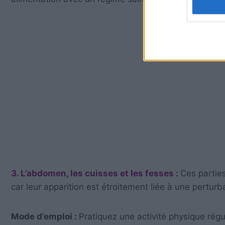
3. L’abdomen, les cuisses et les fesses :
Ces partie
car leur apparition est étroitement liée à une pertu
Mode d’emploi :
Pratiquez une activité physique régul