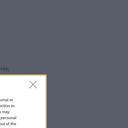
bras,
1500 et
sonal or
le
ection to
 les
ou may
 personal
out of the