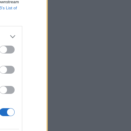
 downstream
B’s List of
 genre
cke de
e