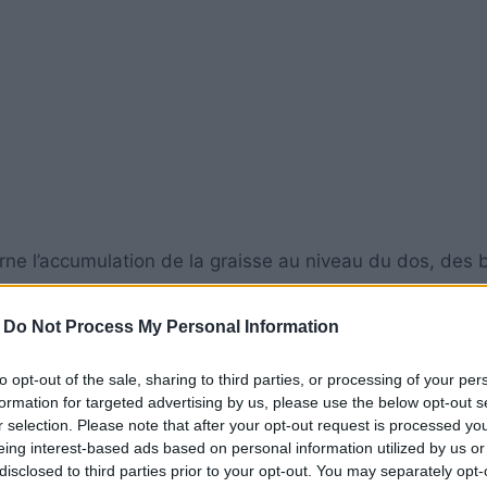
rne l’accumulation de la graisse au niveau du dos, des 
-
Do Not Process My Personal Information
quilibrée. Faites preuve de précision et comptez entre 
to opt-out of the sale, sharing to third parties, or processing of your per
ntre 1800 à 2500 calories quand on est un homme. Avec 
formation for targeted advertising by us, please use the below opt-out s
tivité sportive par jour est suffisante, notamment pour
r selection. Please note that after your opt-out request is processed y
eing interest-based ads based on personal information utilized by us or
disclosed to third parties prior to your opt-out. You may separately opt-