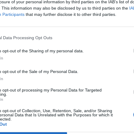
losure of your personal information by third parties on the IAB’s list of
. This information may also be disclosed by us to third parties on the
IA
Participants
that may further disclose it to other third parties.
l Data Processing Opt Outs
o opt-out of the Sharing of my personal data.
In
o opt-out of the Sale of my Personal Data.
In
to opt-out of processing my Personal Data for Targeted
rossesse, les femmes sont les premières victimes de ce
ing.
 entre autres, les oestrogènes qui font que le corps sto
In
o opt-out of Collection, Use, Retention, Sale, and/or Sharing
ersonal Data that Is Unrelated with the Purposes for which it
lected.
Out
me. En parallèle, n’oubliez jamais de prendre soin de votr
umes et beaucoup d’eau pour s’hydrater.