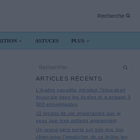
Recherche
RITION
ASTUCES
PLUS
Rechercher :
ARTICLES RÉCENTS
L’Arabie saoudite introduit l’éducation
musicale dans les écoles et a engagé 9
000 enseignantes
31 leçons de vie importantes que je
veux que mes enfants apprennent
Un grand-père porte sur son dos son
chien pour l’empêcher de se brûler les