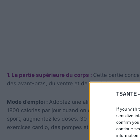
1. La partie supérieure du corps :
Cette partie conce
des avant-bras, du ventre et de la poitrine.
TSANTE 
Mode d’emploi :
Adoptez une alimentation saine et é
If you wish 
1800 calories par jour quand on est une femme et e
sensitive in
sport, augmentez les doses. 30 à 60 minutes d’une ac
confirm you
exercices cardio, des pompes et des sit-up.
continue se
information 