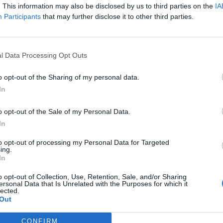
. This information may also be disclosed by us to third parties on the
IA
Participants
that may further disclose it to other third parties.
l Data Processing Opt Outs
o opt-out of the Sharing of my personal data.
In
arge de base, les dimensions sont de 27 pouces de larg
o opt-out of the Sale of my Personal Data.
chien, prévoir les mesures en conséquence.
In
 désirée. Placer un rail de berceau sur l’embout et ajou
to opt-out of processing my Personal Data for Targeted
ing.
iser des 1 x 2 supplémentaires au besoin.
In
o opt-out of Collection, Use, Retention, Sale, and/or Sharing
ersonal Data that Is Unrelated with the Purposes for which it
lected.
Out
CONFIRM