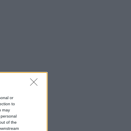
sonal or
ection to
ou may
 personal
out of the
 downstream