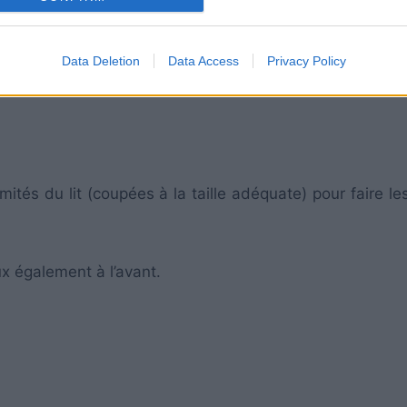
Data Deletion
Data Access
Privacy Policy
mités du lit (coupées à la taille adéquate) pour faire le
ux également à l’avant.