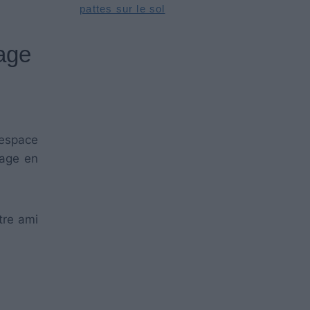
pattes sur le sol
age
 espace
cage en
tre ami