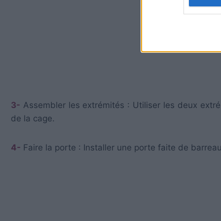
3-
Assembler les extrémités : Utiliser les deux extré
de la cage.
4-
Faire la porte : Installer une porte faite de barrea