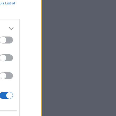
B’s List of
e, 46 ½
ter des