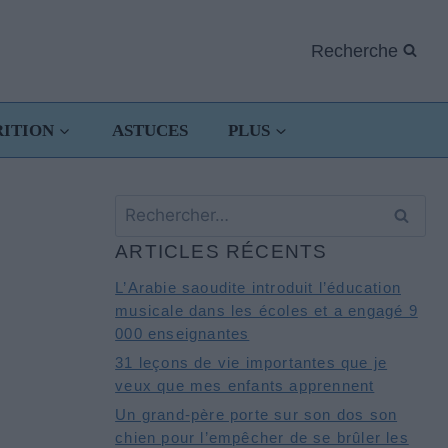
Recherche
RITION
ASTUCES
PLUS
Rechercher :
ARTICLES RÉCENTS
L’Arabie saoudite introduit l’éducation
musicale dans les écoles et a engagé 9
000 enseignantes
31 leçons de vie importantes que je
veux que mes enfants apprennent
Un grand-père porte sur son dos son
chien pour l’empêcher de se brûler les