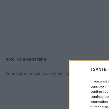
Voici comment faire…
TSANTE 
Vous aurez besoin d’un vieux lit pour bébé et des out
If you wish 
sensitive in
confirm you
continue se
information 
further disc