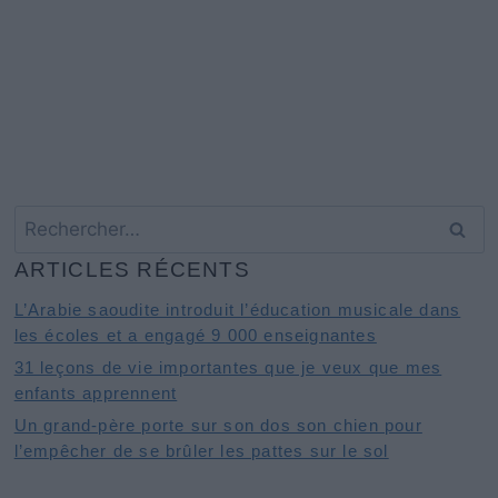
Rechercher :
ARTICLES RÉCENTS
L’Arabie saoudite introduit l’éducation musicale dans
les écoles et a engagé 9 000 enseignantes
31 leçons de vie importantes que je veux que mes
enfants apprennent
Un grand-père porte sur son dos son chien pour
l’empêcher de se brûler les pattes sur le sol