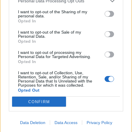
Personal Data Processing Opt Outs
I want to opt-out of the Sharing of my
personal data.
Opted In
I want to opt-out of the Sale of my
Personal Data.
Opted In
I want to opt-out of processing my
Personal Data for Targeted Advertising.
ÉTAPE 3
: Cuire environ 20 min, puis mixer le tout
Opted In
(ajuster la texture selon vos envies).
I want to opt-out of Collection, Use,
Retention, Sale, and/or Sharing of my
Personal Data that Is Unrelated with the
ÉTAPE 4
: En réchauffant, vous pouvez rectifier le
Purposes for which it was collected.
Opted Out
goût en ajoutant un peu de cumin et de paprika,
servir bien chaud.
CONFIRM
Data Deletion
Data Access
Privacy Policy