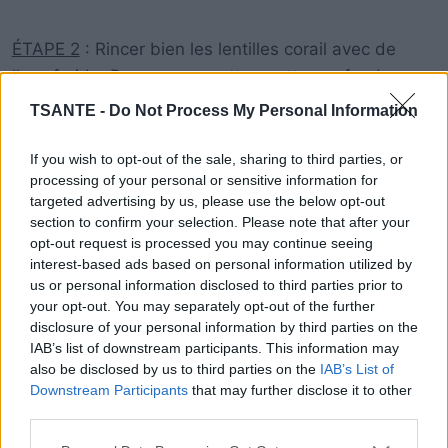
ÉTAPE 2
: Rincer bien les lentilles corail avec de
l’eau froide. Dans une cocotte, mettre un fond
d’huile d’olive, rajouter les légumes, les lentilles, les
TSANTE -
Do Not Process My Personal Information
épices et recouvrir d’eau.
If you wish to opt-out of the sale, sharing to third parties, or
processing of your personal or sensitive information for
targeted advertising by us, please use the below opt-out
section to confirm your selection. Please note that after your
opt-out request is processed you may continue seeing
interest-based ads based on personal information utilized by
us or personal information disclosed to third parties prior to
your opt-out. You may separately opt-out of the further
disclosure of your personal information by third parties on the
IAB’s list of downstream participants. This information may
also be disclosed by us to third parties on the
IAB’s List of
Downstream Participants
that may further disclose it to other
third parties.