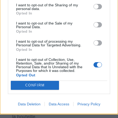
En pratique:
I want to opt-out of the Sharing of my
personal data.
Opted In
Coupez la base de la bouteille
I want to opt-out of the Sale of my
Coupez la chaussette pour qu’elle couvre juste
Personal Data.
la moitié de la bouteille
Opted In
Fixez avec un élastique ou un ruban adhésif
I want to opt-out of processing my
Personal Data for Targeted Advertising.
Ajoutez le de savon vaisselle et un peu d’eau
Opted In
dans un grand bol, mélanger délicatement, si
vous n’arrivez pas à obtenir de bulle avec la
I want to opt-out of Collection, Use,
Retention, Sale, and/or Sharing of my
chaussette, ajoutez plus de savon vaisselle.
Personal Data that Is Unrelated with the
Purposes for which it was collected.
Trempez la chaussette dans le bol
Opted Out
Soufflez doucement
CONFIRM
Si vous voulez ajouter du colorant alimentaire,
déposer quelques goûtes directement sur la
chaussette. Surveiller bien les petits pour qu’ils
Data Deletion
Data Access
Privacy Policy
soufflent et qu’ils n’aspirent pas dans le bec de
la bouteille.