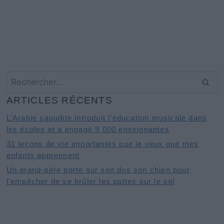
Rechercher :
ARTICLES RÉCENTS
L’Arabie saoudite introduit l’éducation musicale dans
les écoles et a engagé 9 000 enseignantes
31 leçons de vie importantes que je veux que mes
enfants apprennent
Un grand-père porte sur son dos son chien pour
l’empêcher de se brûler les pattes sur le sol