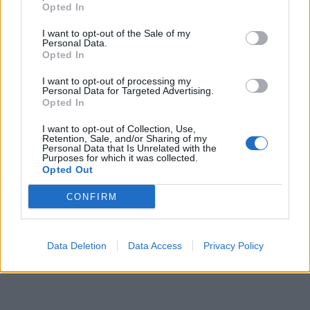
Opted In
I want to opt-out of the Sale of my
Personal Data.
Opted In
Selon l’étude menée par des chercheurs anglais, les
I want to opt-out of processing my
Personal Data for Targeted Advertising.
bébés dont la mère a fumé pendant la grossesse
Opted In
présentent des retards de développement du
I want to opt-out of Collection, Use,
système nerveux central. Les foetus peuvent
Retention, Sale, and/or Sharing of my
Personal Data that Is Unrelated with the
également souffrir de problèmes respiratoires. La
Purposes for which it was collected.
Opted Out
cigarette peut aussi conduire à des naissances
prématurées, voire à la mort du foetus.
CONFIRM
Source : feroce.co
Data Deletion
Data Access
Privacy Policy