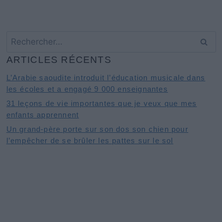
Rechercher :
ARTICLES RÉCENTS
L’Arabie saoudite introduit l’éducation musicale dans
les écoles et a engagé 9 000 enseignantes
31 leçons de vie importantes que je veux que mes
enfants apprennent
Un grand-père porte sur son dos son chien pour
l’empêcher de se brûler les pattes sur le sol