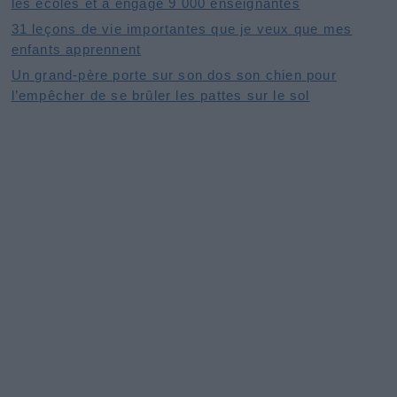
les écoles et a engagé 9 000 enseignantes
31 leçons de vie importantes que je veux que mes
enfants apprennent
Un grand-père porte sur son dos son chien pour
l’empêcher de se brûler les pattes sur le sol