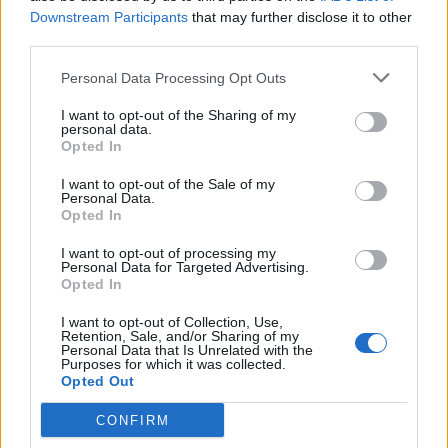
Downstream Participants
that may further disclose it to other
third parties.
Personal Data Processing Opt Outs
I want to opt-out of the Sharing of my
personal data.
Opted In
I want to opt-out of the Sale of my
Davantage d’hommes meurent par suicides,
Personal Data.
Opted In
meurtres ou accidents de voiture et de maladies
cardiovasculaires que les femmes.
I want to opt-out of processing my
Personal Data for Targeted Advertising.
Cependant, le facteur principal qui influence
Opted In
l’espérance de vie est d’ordre génétique.
I want to opt-out of Collection, Use,
Retention, Sale, and/or Sharing of my
Personal Data that Is Unrelated with the
Les hommes vieillissent plus vite que les femmes
Purposes for which it was collected.
Opted Out
Les scientifiques pensent que la raison pour laquelle
les femmes vivent plus longtemps est due à la
CONFIRM
mutation de leurs gènes. Les mutations de l’ADN