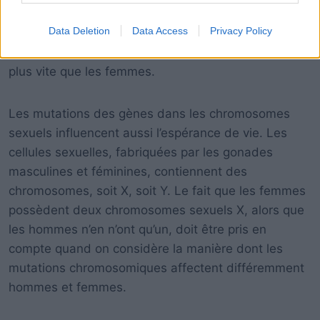
dans les gènes mitochondriaux des hommes ne
Data Deletion
Data Access
Privacy Policy
sont pas contrôlées, de sorte qu’elles s’accumulent
avec le temps. Cela fait que les hommes vieillissent
plus vite que les femmes.
Les mutations des gènes dans les chromosomes
sexuels influencent aussi l’espérance de vie. Les
cellules sexuelles, fabriquées par les gonades
masculines et féminines, contiennent des
chromosomes, soit X, soit Y. Le fait que les femmes
possèdent deux chromosomes sexuels X, alors que
les hommes n’en n’ont qu’un, doit être pris en
compte quand on considère la manière dont les
mutations chromosomiques affectent différemment
hommes et femmes.