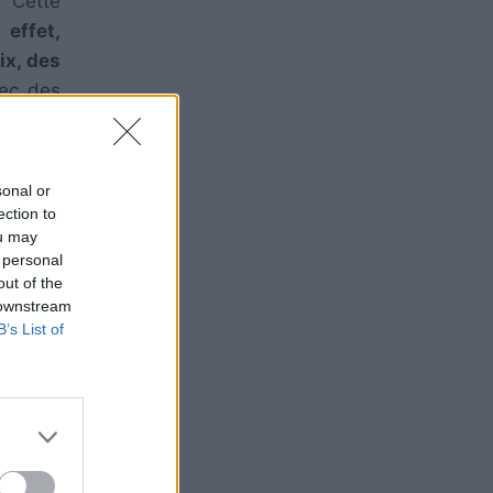
. Cette
 effet,
ix, des
vec des
sonal or
ection to
ou may
 personal
out of the
 downstream
B’s List of