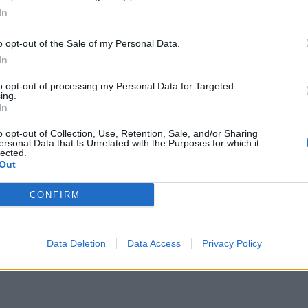
subtiles, sont étanches et ne rentrent pas en contact a
In
r les personnes, les événements, les situations av
ître l’avenir par des ressentis sûrs et spontanés. De pa
o opt-out of the Sale of my Personal Data.
In
nts. Un médium ressent les émotions, les influences, q
to opt-out of processing my Personal Data for Targeted
ing.
In
ui suffisent
o opt-out of Collection, Use, Retention, Sale, and/or Sharing
ersonal Data that Is Unrelated with the Purposes for which it
lected.
ils. Il peut éventuellement se servir de supports co
Out
ls les couleurs et les dessins de ces jeux de cartes l’in
CONFIRM
imale ses capacités médiumniques ; il laisse de cô
nspiration, son intuition et son discernement psychi
s situations et les événements à venir.
Data Deletion
Data Access
Privacy Policy