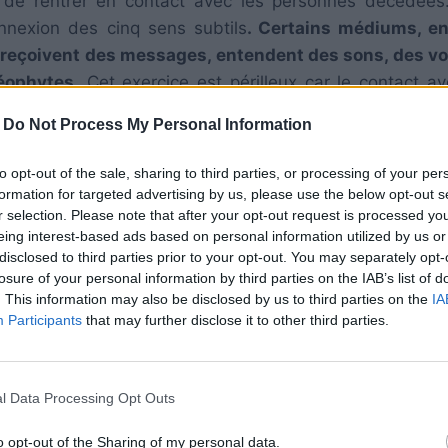
n de rentrer en contact avec les personnes décédées
nnexion des cinq sens subtils
. Certains médiums, en
s reçoivent des messages, entendent des sons, des vo
éophytes.
Cet exercice est périlleux car le contact a
um non averti.
-
Do Not Process My Personal Information
to opt-out of the sale, sharing to third parties, or processing of your per
formation for targeted advertising by us, please use the below opt-out s
r selection. Please note that after your opt-out request is processed y
eing interest-based ads based on personal information utilized by us or
disclosed to third parties prior to your opt-out. You may separately opt-
losure of your personal information by third parties on the IAB’s list of
. This information may also be disclosed by us to third parties on the
IA
Participants
that may further disclose it to other third parties.
l Data Processing Opt Outs
o opt-out of the Sharing of my personal data.