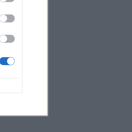
vec les
ec une
r cette
u’elles
mme les
spirent
té les
que lui