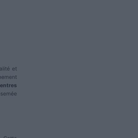
lité et
gnement
centres
 semée