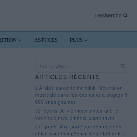
Recherche
RITION
ASTUCES
PLUS
Rechercher :
ARTICLES RÉCENTS
L’Arabie saoudite introduit l’éducation
musicale dans les écoles et a engagé 9
000 enseignantes
31 leçons de vie importantes que je
veux que mes enfants apprennent
Un grand-père porte sur son dos son
chien pour l’empêcher de se brûler les