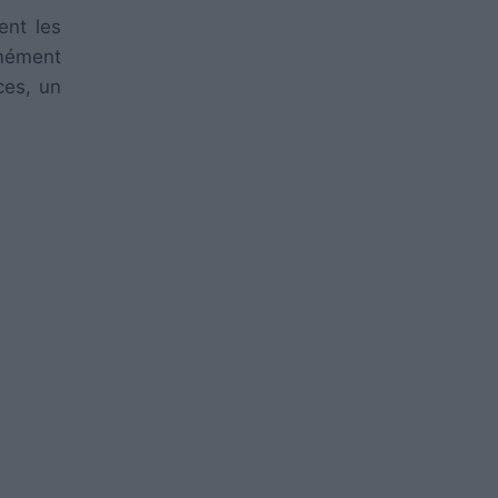
ent les
rmément
ces, un