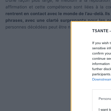
D’une façon plus large, le médium a la réputatio
affirmation et cette compétence sont liées à la co
rentrent en contact avec le monde de l’au-delà. Il
phrases, avec une clarté surprenante pour les n
personnes décédées peut être néfaste pour un médi
TSANTE 
If you wish 
sensitive in
confirm you
continue se
information 
further disc
participants
Downstream 
Persona
I want t