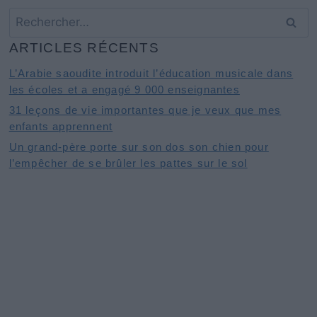
Rechercher :
ARTICLES RÉCENTS
L’Arabie saoudite introduit l’éducation musicale dans
les écoles et a engagé 9 000 enseignantes
31 leçons de vie importantes que je veux que mes
enfants apprennent
Un grand-père porte sur son dos son chien pour
l’empêcher de se brûler les pattes sur le sol