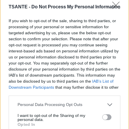
TSANTE -
Do Not Process My Personal Information
Des suggestions d’aliments pour un régime sain.
Vous pouvez mélanger et combiner ces aliments et d’autres dans votre
If you wish to opt-out of the sale, sharing to third parties, or
processing of your personal or sensitive information for
plan de repas quotidien.
Ce ne sont que de suggestions afin de vous
targeted advertising by us, please use the below opt-out
aider à démarrer.
section to confirm your selection. Please note that after your
opt-out request is processed you may continue seeing
interest-based ads based on personal information utilized by
• Une pomme golden de taille moyenne
us or personal information disclosed to third parties prior to
• Dinde hachée
your opt-out. You may separately opt-out of the further
• Mangez des protéines et des légumes
disclosure of your personal information by third parties on the
• Poulet / dinde maigre
IAB’s list of downstream participants. This information may
also be disclosed by us to third parties on the
IAB’s List of
• De l’huile d’olive extra vierge pour faire la cuisine
Downstream Participants
that may further disclose it to other
• Salade d’épinards / huile d’olive
third parties.
• Du riz brun (à grains longs)
Personal Data Processing Opt Outs
• Des brocolis cuits
I want to opt-out of the Sharing of my
personal data.
Opted In