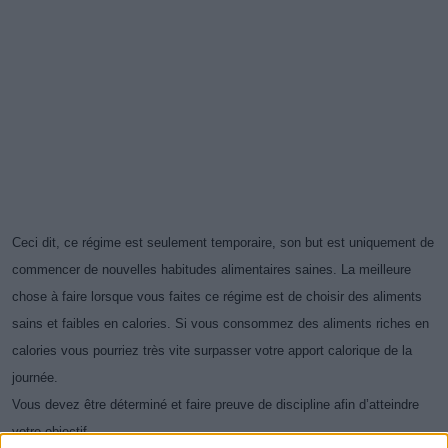
Ceci dit, ce régime est seulement temporaire, son but est uniquement de
commencer de nouvelles habitudes alimentaires saines. La meilleure
chose à faire lorsque vous faites ce régime est de choisir des aliments
sains et faibles en calories. Si vous consommez des aliments riches en
calories vous pourriez très vite surpasser votre apport calorique de la
journée.
Vous devez être déterminé et faire preuve de discipline afin d’atteindre
votre objectif.