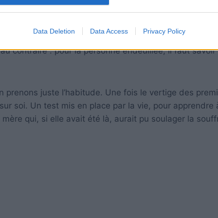
ien sûr, personne ne peut remplacer la présence d’une 
Data Deletion
Data Access
Privacy Policy
 elle, faire de son mieux et garder à l’esprit que son abs
u contraire : pour la personne endeuillée, il faut savoir
n prenons juste l’habitude. Une fois le vertige des prem
sur soi. Un test mis en place par la vie, pour apprendre 
 mère qui, si elle avait été là, aurait pu soulager la souf