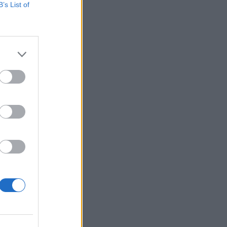
B’s List of
après
après
re