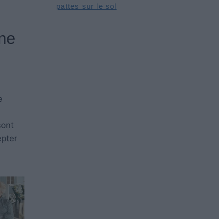
pattes sur le sol
une
e
sont
epter