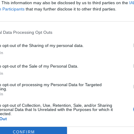
. This information may also be disclosed by us to third parties on the
IA
 nous rappeler que nous ne sommes jamais seuls, même 
Participants
that may further disclose it to other third parties.
que le monde s’est effondré sur nous, et il sera normal 
l Data Processing Opt Outs
 présence rassurante, un amour fort comme celui de not
o opt-out of the Sharing of my personal data.
In
o opt-out of the Sale of my Personal Data.
In
to opt-out of processing my Personal Data for Targeted
ing.
In
o opt-out of Collection, Use, Retention, Sale, and/or Sharing
ersonal Data that Is Unrelated with the Purposes for which it
lected.
Out
CONFIRM