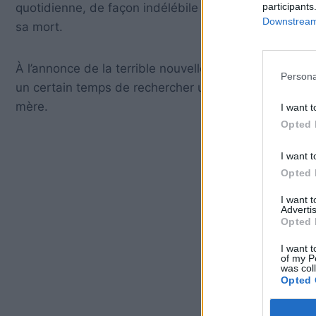
participants
quotidienne, de façon indélébile et immuable, pour
Downstream 
sa mort.
À l’annonce de la terrible nouvelle, il nous semblera 
Persona
un certain temps de rechercher un pilier solide, une
mère.
I want t
Opted 
I want t
Opted 
I want 
Advertis
Opted 
I want t
of my P
was col
Opted 