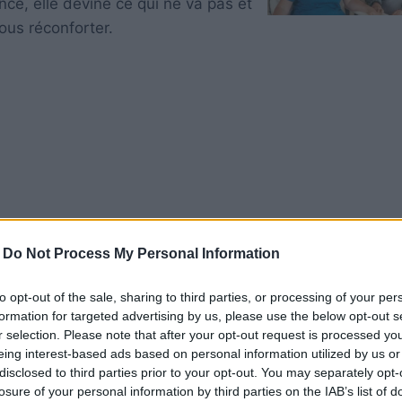
ce, elle devine ce qui ne va pas et
ous réconforter.
-
Do Not Process My Personal Information
to opt-out of the sale, sharing to third parties, or processing of your per
formation for targeted advertising by us, please use the below opt-out s
r selection. Please note that after your opt-out request is processed y
mie, une conseillère et la voix de la raison pour ses enf
eing interest-based ads based on personal information utilized by us or
 toujours ses enfants, ceux pour qui elle n’hésitera jam
disclosed to third parties prior to your opt-out. You may separately opt-
-être. C’est ainsi qu’elle marque sa présence dans notre
losure of your personal information by third parties on the IAB’s list of