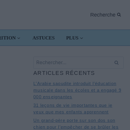
Recherche
RITION
ASTUCES
PLUS
Rechercher :
ARTICLES RÉCENTS
L’Arabie saoudite introduit l’éducation
musicale dans les écoles et a engagé 9
000 enseignantes
31 leçons de vie importantes que je
veux que mes enfants apprennent
Un grand-père porte sur son dos son
chien pour l’empêcher de se brûler les