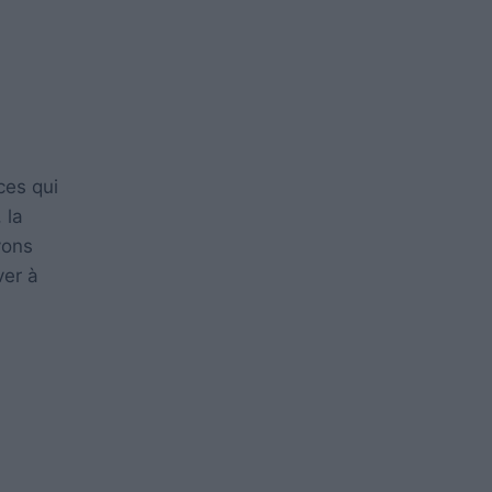
ces qui
 la
vons
ver à