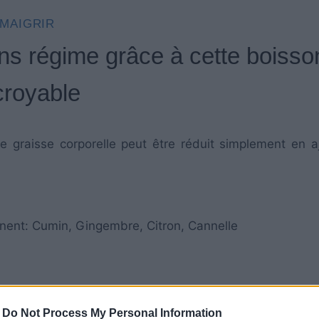
MAIGRIR
ns régime grâce à cette boisso
croyable
de graisse corporelle peut être réduit simplement en a
nent: Cumin, Gingembre, Citron, Cannelle
-
Do Not Process My Personal Information