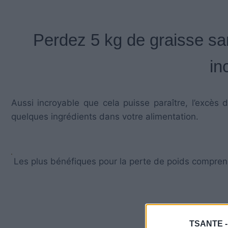
Perdez 5 kg de graisse sa
in
Aussi incroyable que cela puisse paraître, l’excès 
quelques ingrédients dans votre alimentation.
Les plus bénéfiques pour la perte de poids compren
TSANTE 