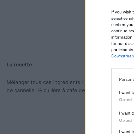
If you wish 
sensitive in
confirm you
continue se
information 
further disc
participants
Downstream 
La recette :
Persona
Mélanger tous ces ingrédients (1 cuillère à café de
de cannelle, ½ cuillère à café de gingembre) dans un
I want t
Opted 
I want t
Opted 
I want 