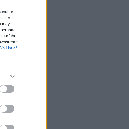
sonal or
ection to
ou may
 personal
out of the
 downstream
B’s List of
 à café