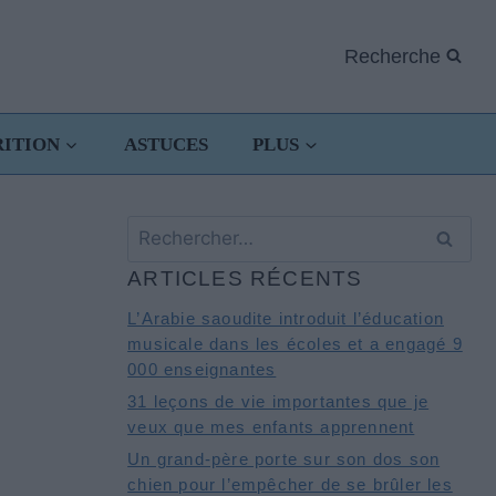
Recherche
RITION
ASTUCES
PLUS
Rechercher :
ARTICLES RÉCENTS
L’Arabie saoudite introduit l’éducation
musicale dans les écoles et a engagé 9
000 enseignantes
31 leçons de vie importantes que je
veux que mes enfants apprennent
Un grand-père porte sur son dos son
chien pour l’empêcher de se brûler les