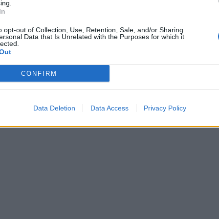
ing.
In
o opt-out of Collection, Use, Retention, Sale, and/or Sharing
ersonal Data that Is Unrelated with the Purposes for which it
lected.
Out
CONFIRM
rsque la boisson a refroidi, ajoutez le miel (optionnel) 
Data Deletion
Data Access
Privacy Policy