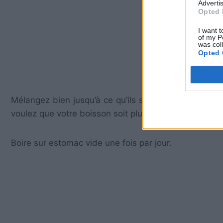
Advertis
Opted 
I want t
of my P
was col
Opted 
Mélangez bien jusqu’à ce qu’ils soient bien dilués. Lo
voulez que votre boisson soit plus sucrée.
Boire sur estomac vide une fois par jour.