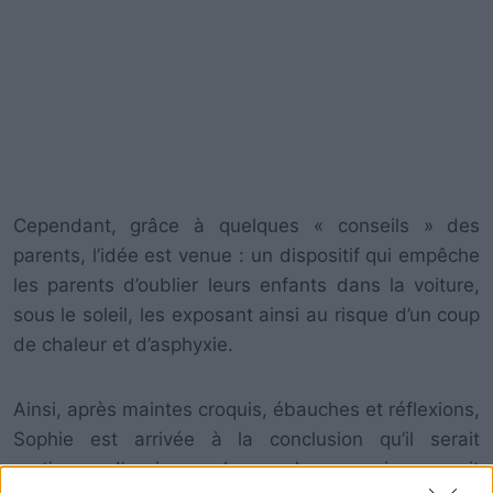
Cependant, grâce à quelques « conseils » des
parents, l’idée est venue : un dispositif qui empêche
les parents d’oublier leurs enfants dans la voiture,
sous le soleil, les exposant ainsi au risque d’un coup
de chaleur et d’asphyxie.
Ainsi, après maintes croquis, ébauches et réflexions,
Sophie est arrivée à la conclusion qu’il serait
pratique d’avoir quelque chose qui pourrait