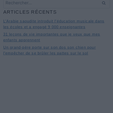
Rechercher :
ARTICLES RÉCENTS
L’Arabie saoudite introduit l’éducation musicale dans
les écoles et a engagé 9 000 enseignantes
31 leçons de vie importantes que je veux que mes
enfants apprennent
Un grand-père porte sur son dos son chien pour
l’empêcher de se brûler les pattes sur le sol