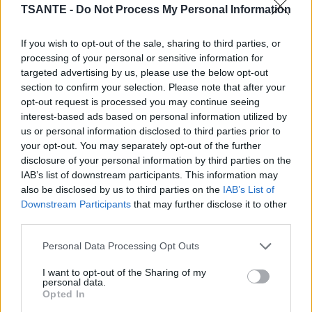
s' »attacher » au parent (ou aux clés de la voiture)
TSANTE -
Do Not Process My Personal Information
d’un côté et au siège de l’enfant de l’autre. Une
façon de garder les pères et les mères unis à leurs
If you wish to opt-out of the sale, sharing to third parties, or
processing of your personal or sensitive information for
enfants, afin d’être constamment « alertés » de la
targeted advertising by us, please use the below opt-out
présence des enfants derrière eux dans la voiture.
section to confirm your selection. Please note that after your
opt-out request is processed you may continue seeing
interest-based ads based on personal information utilized by
us or personal information disclosed to third parties prior to
your opt-out. You may separately opt-out of the further
disclosure of your personal information by third parties on the
IAB’s list of downstream participants. This information may
also be disclosed by us to third parties on the
IAB’s List of
Downstream Participants
that may further disclose it to other
third parties.
Personal Data Processing Opt Outs
I want to opt-out of the Sharing of my
personal data.
Opted In