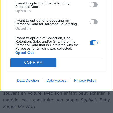
I want to opt-out of the Sale of my
Personal Data.
Opted In
I want to opt-out of processing my
Personal Data for Targeted Advertising.
Opted In
I want to opt-out of Collection, Use,
Retention, Sale, and/or Sharing of my
Personal Data that Is Unrelated with the
Grâce à un
câble extensible pour la pêche sous-
Purposes for which it was collected.
marine
– réglable en longueur pour s’adapter aux
Opted Out
voitures plus ou moins grandes – et des boucles
CONFIRM
velcro, Sophie a créé son propre dispositif anti-oubli
! C’est un moyen simple, peu coûteux et efficace de
prévenir des décès tragiques. Pour un
coût total
Data Deletion
Data Access
Privacy Policy
d’environ 10 euros
, chaque parent qui se déplace
souvent en voiture avec son enfant peut acheter le
matériel pour construire son propre
Sophie’s Baby
Forget-Me-Not
« .