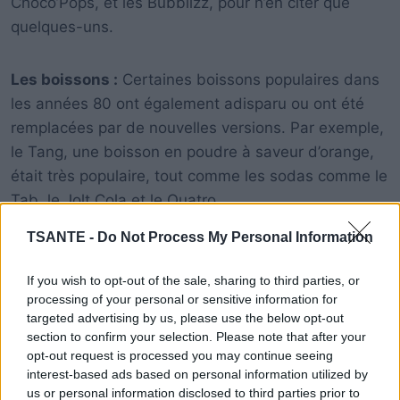
Choco’Pops, et les Bubblizz, pour n’en citer que
quelques-uns.
Les boissons :
Certaines boissons populaires dans
les années 80 ont également adisparu ou ont été
remplacées par de nouvelles versions. Par exemple,
le Tang, une boisson en poudre à saveur d’orange,
était très populaire, tout comme les sodas comme le
Tab, le Jolt Cola et le Quatro.
TSANTE -
Do Not Process My Personal Information
If you wish to opt-out of the sale, sharing to third parties, or
processing of your personal or sensitive information for
targeted advertising by us, please use the below opt-out
section to confirm your selection. Please note that after your
opt-out request is processed you may continue seeing
interest-based ads based on personal information utilized by
us or personal information disclosed to third parties prior to