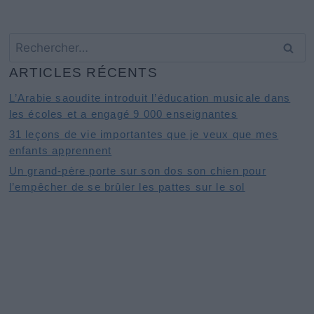
Rechercher :
ARTICLES RÉCENTS
L’Arabie saoudite introduit l’éducation musicale dans
les écoles et a engagé 9 000 enseignantes
31 leçons de vie importantes que je veux que mes
enfants apprennent
Un grand-père porte sur son dos son chien pour
l’empêcher de se brûler les pattes sur le sol