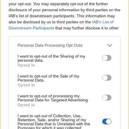
your opt-out. You may separately opt-out of the further
disclosure of your personal information by third parties on the
IAB’s list of downstream participants. This information may
also be disclosed by us to third parties on the
IAB’s List of
Downstream Participants
that may further disclose it to other
third parties.
Personal Data Processing Opt Outs
I want to opt-out of the Sharing of my
personal data.
Opted In
I want to opt-out of the Sale of my
Personal Data.
Les snacks :
Certains snacks emblématiques des
Opted In
années 80 ont également disparu ou sont moins
I want to opt-out of processing my
courants aujourd’hui. On peut citer les Bugles, les
Personal Data for Targeted Advertising.
Opted In
Monster Munch, les Bonkers, les Dunk-a-Roos, les
Space Dust (popping candy) et les Kaboom Cereal.
I want to opt-out of Collection, Use,
Retention, Sale, and/or Sharing of my
Personal Data that Is Unrelated with the
Purposes for which it was collected.