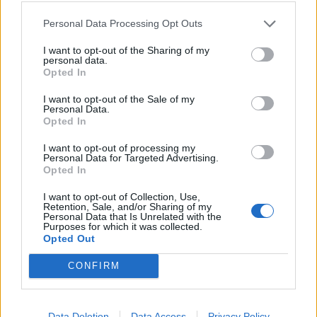
vos vibrations énergétiques. Vous pouvez aussi
Personal Data Processing Opt Outs
stimuler votre thymus avec le poing, à la manière de
Tarzan (seulement par de petites tapes, ne frappez
I want to opt-out of the Sharing of my
personal data.
pas votre poitrine). Quelle que soit la manière que
Opted In
vous choisissez, faites-le pendant 20 à 30
I want to opt-out of the Sale of my
secondes et respirez profondément.
Personal Data.
Opted In
I want to opt-out of processing my
Personal Data for Targeted Advertising.
Opted In
I want to opt-out of Collection, Use,
Retention, Sale, and/or Sharing of my
Personal Data that Is Unrelated with the
Purposes for which it was collected.
Opted Out
CONFIRM
Data Deletion
Data Access
Privacy Policy