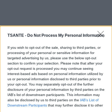
TSANTE -
Do Not Process My Personal Information
If you wish to opt-out of the sale, sharing to third parties, or
processing of your personal or sensitive information for
targeted advertising by us, please use the below opt-out
section to confirm your selection. Please note that after your
opt-out request is processed you may continue seeing
interest-based ads based on personal information utilized by
Par conséquent, quand votre corps souffre d’un
us or personal information disclosed to third parties prior to
déséquilibre énergétique, elle peut y remédier en
your opt-out. You may separately opt-out of the further
servant de pont entre votre cerveau et votre corps.
disclosure of your personal information by third parties on the
IAB’s list of downstream participants. This information may
also be disclosed by us to third parties on the
IAB’s List of
Tapoter légèrement, caresser et masser ce point,
Downstream Participants
that may further disclose it to other
sont des méthodes très efficaces pour augmenter
third parties.