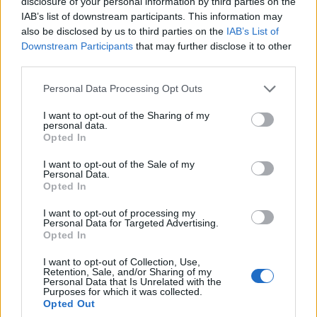
disclosure of your personal information by third parties on the
IAB’s list of downstream participants. This information may
also be disclosed by us to third parties on the
IAB’s List of
Pour nettoyer les taches de vomi :
Downstream Participants
that may further disclose it to other
third parties.
Personal Data Processing Opt Outs
I want to opt-out of the Sharing of my
personal data.
Opted In
I want to opt-out of the Sale of my
Personal Data.
Opted In
I want to opt-out of processing my
Personal Data for Targeted Advertising.
Opted In
I want to opt-out of Collection, Use,
Retention, Sale, and/or Sharing of my
Personal Data that Is Unrelated with the
Purposes for which it was collected.
Opted Out