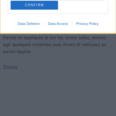
CONFIRM
Data Deletion
Data Access
Privacy Policy
Imbibez votre chiffon avec une eau gazeuse type
Perrier et appliquez le sur les zones sales, laissez
agir quelques instantes puis rincez et nettoyez au
savon liquide.
Source