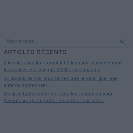
Rechercher :
ARTICLES RÉCENTS
L’Arabie saoudite introduit l’éducation musicale dans
les écoles et a engagé 9 000 enseignantes
31 leçons de vie importantes que je veux que mes
enfants apprennent
Un grand-père porte sur son dos son chien pour
l’empêcher de se brûler les pattes sur le sol