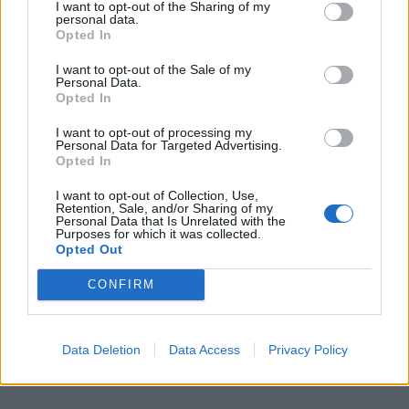
I want to opt-out of the Sharing of my
personal data.
Opted In
I want to opt-out of the Sale of my
Pour éviter cet accident :
Personal Data.
Opted In
I want to opt-out of processing my
– Ne tirez pas votre enfant par la main ou par le
Personal Data for Targeted Advertising.
bras, ne le soulevez pas, ne le balancez pas et ne le
Opted In
faites pas tourner en le le tenant par les poignets ou
I want to opt-out of Collection, Use,
Retention, Sale, and/or Sharing of my
les mains (jeu de l’avion)
Personal Data that Is Unrelated with the
Purposes for which it was collected.
– Quand vous le soulevez pour traverser un obstacle
Opted Out
(trottoir ou flaque d’eau) prenez-le sous les bras et
non par les poignets.
CONFIRM
– Si votre enfant vous échappe en traversant la rue,
retenez –le par l’épaule ou le haut du bras, et non
Data Deletion
Data Access
Privacy Policy
par la main ou le poignet.