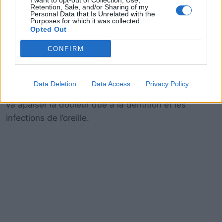
I want to opt-out of Collection, Use,
Retention, Sale, and/or Sharing of my
que le massage apaisera la raideur musculaire et
Personal Data that Is Unrelated with the
des problèmes posturaux. Pourtant, notez que cette
Purposes for which it was collected.
Opted Out
pratique n’est pas un remède et elle ne fournit qu’un
soulagement temporaire de la douleur.
CONFIRM
Tête/Dents:
Masser les extrémités des orteils
Data Deletion
Data Access
Privacy Policy
traitera des problèmes liés aux dents et à la tête, et
va apaiser la douleur due à la dentition et les
infections de l’oreille.