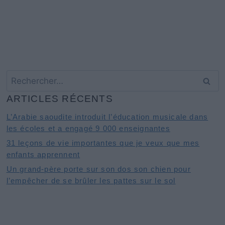
Rechercher :
ARTICLES RÉCENTS
L’Arabie saoudite introduit l’éducation musicale dans
les écoles et a engagé 9 000 enseignantes
31 leçons de vie importantes que je veux que mes
enfants apprennent
Un grand-père porte sur son dos son chien pour
l’empêcher de se brûler les pattes sur le sol