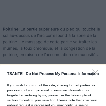
Poitrine:
La partie supérieure du pied qui touche le
sol au-dessus de l’arc correspond à la zone de la
poitrine. Le massage de cette partie va traiter les
rhumes, la toux chronique, et la congestion de la
poitrine, en raison de l’accumulation de mucosités.
Sinus:
Le centre du pied est liée aux sinus, le
TSANTE -
Do Not Process My Personal Information
presser réduira les problèmes de sinus, comme un
nez qui coule, et les problèmes respiratoires, et il va
If you wish to opt-out of the sale, sharing to third parties, or
se calmer les symptômes.
processing of your personal or sensitive information for
targeted advertising by us, please use the below opt-out
section to confirm your selection. Please note that after your
opt-out request is processed you may continue seeing