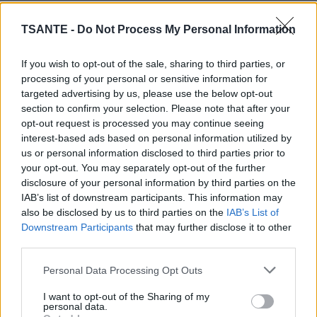
TSANTE -
Do Not Process My Personal Information
Lorsque l’on dit « animal de compagnie », on pense
à cet animal domestique qui vit avec les êtres
If you wish to opt-out of the sale, sharing to third parties, or
humains.
Mais, ce n’est pas tout : cet animal ne fait
processing of your personal or sensitive information for
pas que vivre avec les humains, il fait aussi partie
targeted advertising by us, please use the below opt-out
de leur famille.
Je peux passer une journée terrible,
section to confirm your selection. Please note that after your
opt-out request is processed you may continue seeing
mais dès que je rentre chez moi et que je reçois
interest-based ads based on personal information utilized by
toute cette joie me parvenir avec sa queue qui
us or personal information disclosed to third parties prior to
remue, je ne peux pas m’empêcher de sourire et de
your opt-out. You may separately opt-out of the further
disclosure of your personal information by third parties on the
me sentir mieux.
Les chiens donnent su bonheur
IAB’s list of downstream participants. This information may
sans même essayer de se faire remercier.
also be disclosed by us to third parties on the
IAB’s List of
Downstream Participants
that may further disclose it to other
third parties.
Certainement que beaucoup de mal à comprendre
cette idée, surtout si pour eux, le mot « famille »
Personal Data Processing Opt Outs
renvoie à cette union dépendant exclusivement des
I want to opt-out of the Sharing of my
liens du sang et établissant un type bien particulier
personal data.