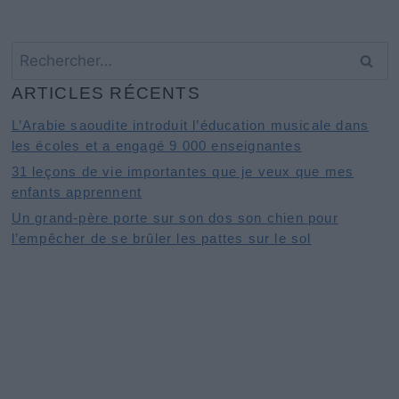
Rechercher :
ARTICLES RÉCENTS
L’Arabie saoudite introduit l’éducation musicale dans
les écoles et a engagé 9 000 enseignantes
31 leçons de vie importantes que je veux que mes
enfants apprennent
Un grand-père porte sur son dos son chien pour
l’empêcher de se brûler les pattes sur le sol