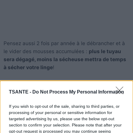
Pensez aussi 2 fois par année à le débrancher et à
le vider des mousses accumulées :
plus le tuyau
sera dégagé, moins la sécheuse mettra de temps
à sécher votre linge
!
Quand vous aurez des
serviettes de bain ou des
TSANTE -
Do Not Process My Personal Information
jeans
à sécher,
ajoutez une grande serviette
sèche
à votre brassée (attention de ne pas
If you wish to opt-out of the sale, sharing to third parties, or
surcharger la sécheuse) : la serviette sèche
processing of your personal or sensitive information for
absorbera une partie de l’humidité et réduira le
targeted advertising by us, please use the below opt-out
temps total de séchage.
section to confirm your selection. Please note that after your
opt-out request is processed you may continue seeing