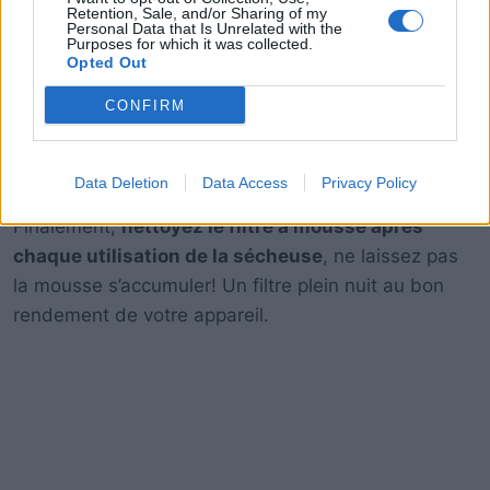
Retention, Sale, and/or Sharing of my
Personal Data that Is Unrelated with the
Pensez à
régler le cycle de votre laveuse
avec
Purposes for which it was collected.
Opted Out
l’option d’un
second cycle d’essorage
: même si
l’essorage supplémentaire prend 10 minutes de plus
CONFIRM
pendant le lavage, vous sauverez plus encore sur le
temps de séchage! La différence est majeure!
Data Deletion
Data Access
Privacy Policy
Finalement,
nettoyez le filtre à mousse après
chaque utilisation de la sécheuse
, ne laissez pas
la mousse s’accumuler! Un filtre plein nuit au bon
rendement de votre appareil.