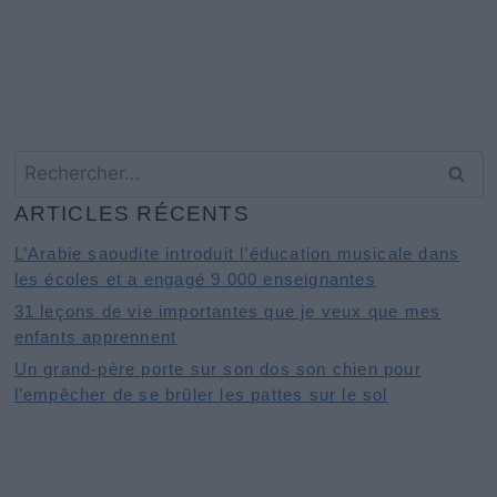
Rechercher :
ARTICLES RÉCENTS
L’Arabie saoudite introduit l’éducation musicale dans
les écoles et a engagé 9 000 enseignantes
31 leçons de vie importantes que je veux que mes
enfants apprennent
Un grand-père porte sur son dos son chien pour
l’empêcher de se brûler les pattes sur le sol