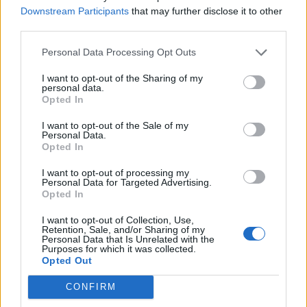
Downstream Participants
that may further disclose it to other
third parties.
Remède à l’insomnie :
Mélangez 5 cuillères à café de miel avec 1
cuillère à café de sel rose d’Himalaya. Conservez le mélange dans un
Personal Data Processing Opt Outs
bocal en verre : prenez une cuillère à café de ce mélange , placez –le
I want to opt-out of the Sharing of my
sous la langue avant de vous coucher.
personal data.
Opted In
I want to opt-out of the Sale of my
Personal Data.
Opted In
I want to opt-out of processing my
Personal Data for Targeted Advertising.
Opted In
I want to opt-out of Collection, Use,
Retention, Sale, and/or Sharing of my
Personal Data that Is Unrelated with the
Purposes for which it was collected.
Opted Out
CONFIRM