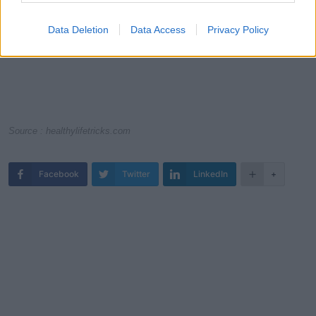
Data Deletion
Data Access
Privacy Policy
Source : healthylifetricks.com
Facebook
Twitter
LinkedIn
+