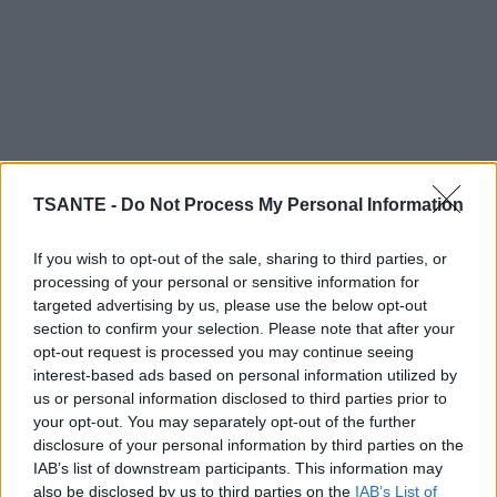
TSANTE -
Do Not Process My Personal Information
If you wish to opt-out of the sale, sharing to third parties, or
processing of your personal or sensitive information for
targeted advertising by us, please use the below opt-out
section to confirm your selection. Please note that after your
opt-out request is processed you may continue seeing
interest-based ads based on personal information utilized by
us or personal information disclosed to third parties prior to
Le sel rose d’Himalaya intervient dans la production de sérotonine, il
your opt-out. You may separately opt-out of the further
lutte ainsi contre la dépression. Il régule également les taux de
disclosure of your personal information by third parties on the
IAB’s list of downstream participants. This information may
mélatonine essentielle pour un sommeil paisible.
also be disclosed by us to third parties on the
IAB’s List of