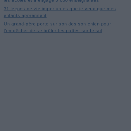
les écoles et a engagé 9 000 enseignantes
31 leçons de vie importantes que je veux que mes
enfants apprennent
Un grand-père porte sur son dos son chien pour
l’empêcher de se brûler les pattes sur le sol