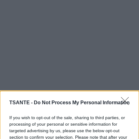
Plus votre ligne est courbée, plus cela indique que
TSANTE -
Do Not Process My Personal Information
vous avez de forts penchants sexuels. Vous êtes
plutôt dominateur et très passionné. Vous êtes
If you wish to opt-out of the sale, sharing to third parties, or
processing of your personal or sensitive information for
entreprenant tant au niveau de l’amour que du sexe.
targeted advertising by us, please use the below opt-out
Pour vous, l’aspect sexuel d’une relation est très
section to confirm your selection. Please note that after your