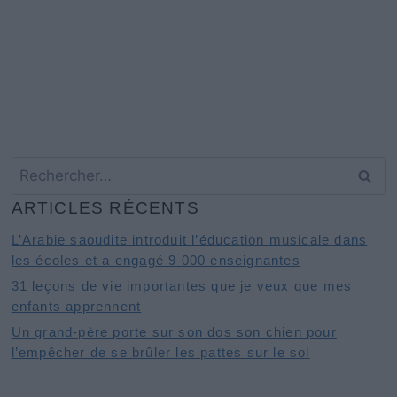
Rechercher :
ARTICLES RÉCENTS
L’Arabie saoudite introduit l’éducation musicale dans
les écoles et a engagé 9 000 enseignantes
31 leçons de vie importantes que je veux que mes
enfants apprennent
Un grand-père porte sur son dos son chien pour
l’empêcher de se brûler les pattes sur le sol