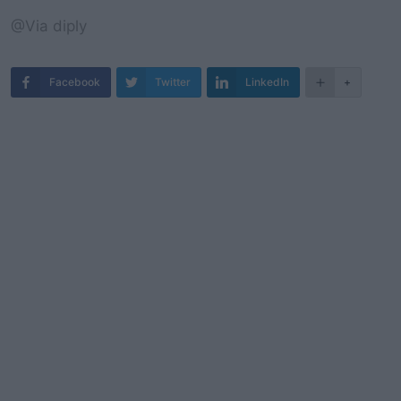
@Via diply
Facebook
Twitter
LinkedIn
+